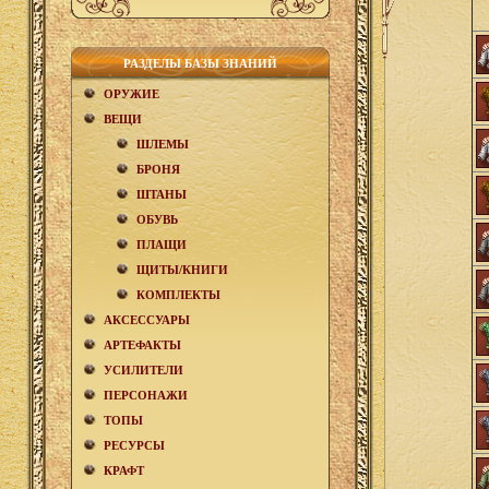
РАЗДЕЛЫ БАЗЫ ЗНАНИЙ
ОРУЖИЕ
ВЕЩИ
ШЛЕМЫ
БРОНЯ
ШТАНЫ
ОБУВЬ
ПЛАЩИ
ЩИТЫ/КНИГИ
КОМПЛЕКТЫ
АКCЕСCУАРЫ
АРТЕФАКТЫ
УСИЛИТЕЛИ
ПЕРСОНАЖИ
ТОПЫ
РЕСУРСЫ
КРАФТ