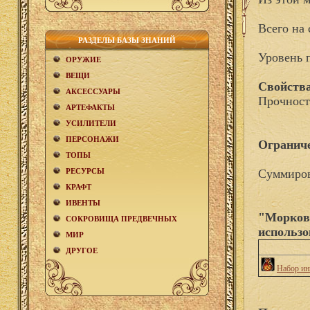
Всего на 
РАЗДЕЛЫ БАЗЫ ЗНАНИЙ
Уровень 
ОРУЖИЕ
ВЕЩИ
Свойства
АКCЕСCУАРЫ
Прочност
АРТЕФАКТЫ
УСИЛИТЕЛИ
ПЕРСОНАЖИ
Огранич
ТОПЫ
РЕСУРСЫ
Суммиров
КРАФТ
ИВЕНТЫ
"Морковк
СОКРОВИЩА ПРЕДВЕЧНЫХ
использо
МИР
ДРУГОЕ
Набор ин