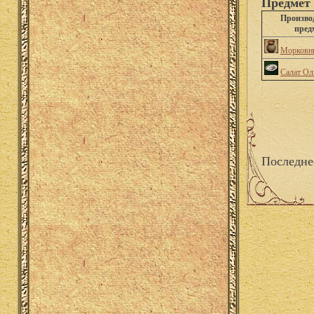
Предмет 
Произв
пред
Морковн
Салат Ол
Последне