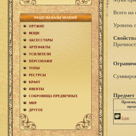
Всего на 
РАЗДЕЛЫ БАЗЫ ЗНАНИЙ
Уровень 
ОРУЖИЕ
ВЕЩИ
Свойства
АКCЕСCУАРЫ
Прочност
АРТЕФАКТЫ
УСИЛИТЕЛИ
ПЕРСОНАЖИ
Огранич
ТОПЫ
РЕСУРСЫ
Суммиров
КРАФТ
ИВЕНТЫ
Предмет 
СОКРОВИЩА ПРЕДВЕЧНЫХ
Произво
МИР
пред
ДРУГОЕ
Блин