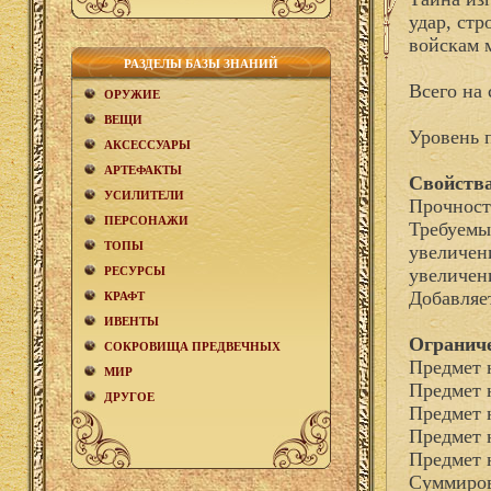
удар, стр
войскам 
РАЗДЕЛЫ БАЗЫ ЗНАНИЙ
Всего на 
ОРУЖИЕ
ВЕЩИ
Уровень 
АКCЕСCУАРЫ
АРТЕФАКТЫ
Свойства
УСИЛИТЕЛИ
Прочност
ПЕРСОНАЖИ
Требуемы
ТОПЫ
увеличен
РЕСУРСЫ
увеличен
Добавля
КРАФТ
ИВЕНТЫ
Огранич
СОКРОВИЩА ПРЕДВЕЧНЫХ
Предмет 
МИР
Предмет 
ДРУГОЕ
Предмет 
Предмет 
Предмет 
Суммиров