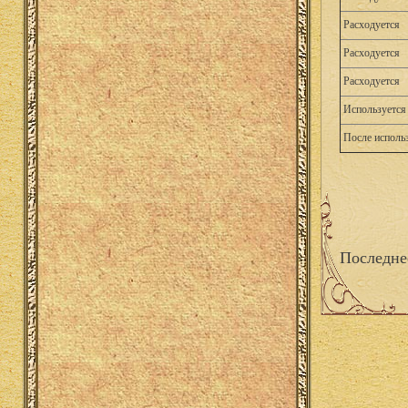
Расходуется
Расходуется
Расходуется
Используется 
После исполь
Последне