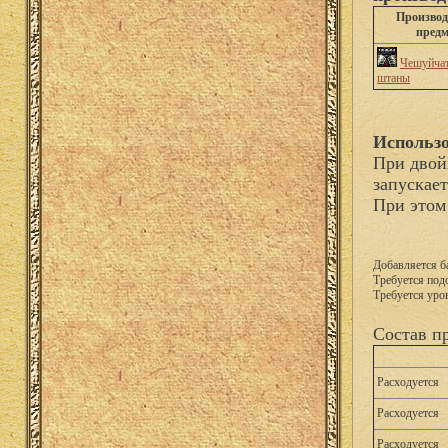
Произво
предм
Чешуйча
штаны
Использ
При двой
запускае
При этом
Добавляется б
Требуется подо
Требуется уро
Состав п
Расходуется
Расходуется
Расходуется