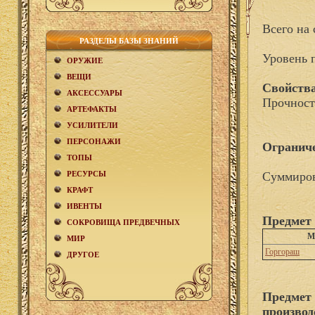
Всего на 
РАЗДЕЛЫ БАЗЫ ЗНАНИЙ
Уровень 
ОРУЖИЕ
ВЕЩИ
Свойства
АКCЕСCУАРЫ
Прочност
АРТЕФАКТЫ
УСИЛИТЕЛИ
ПЕРСОНАЖИ
Огранич
ТОПЫ
РЕСУРСЫ
Суммиров
КРАФТ
ИВЕНТЫ
Предмет
СОКРОВИЩА ПРЕДВЕЧНЫХ
М
МИР
Горгораш
ДРУГОЕ
Предмет
производ