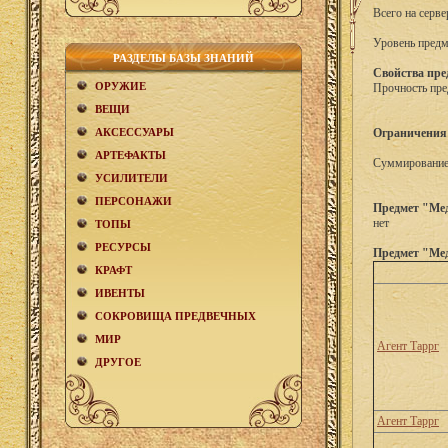
Всего на серве
Уровень предм
РАЗДЕЛЫ БАЗЫ ЗНАНИЙ
Свойства пре
ОРУЖИЕ
Прочность пре
ВЕЩИ
АКCЕСCУАРЫ
Ограничения
АРТЕФАКТЫ
Суммирование 
УСИЛИТЕЛИ
ПЕРСОНАЖИ
Предмет "Мед
нет
ТОПЫ
РЕСУРСЫ
Предмет "Мед
КРАФТ
ИВЕНТЫ
СОКРОВИЩА ПРЕДВЕЧНЫХ
МИР
Агент Таррг
ДРУГОЕ
Агент Таррг