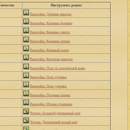
оличество
Инструмент, рецепт
Выкройка: Длинная накидка
Выкройка: Кожаные ботинки
Выкройка: Кожаные сапоги
Выкройка: Кожаные штаны
Выкройка: Кожаный шлем
Выкройка: Короткая накидка
Выкройка: Пояс из сыромятной кожи
Выкройка: Пояс путника
Выкройка: Пояс ученика
Выкройка: Прочные штаны
Выкройка: Штаны странника
Чертеж: Большой деревянный щит
Чертеж: Деревянный малый щит