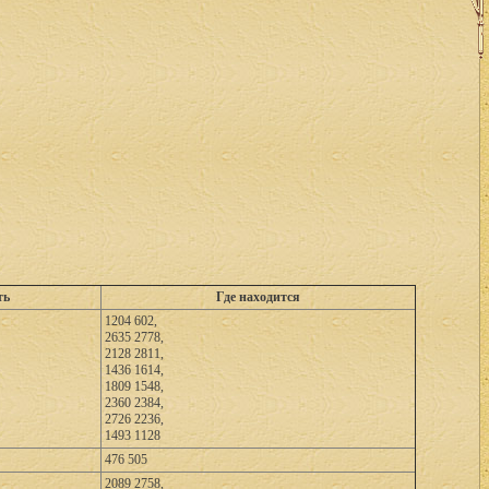
ть
Где находится
1204 602,
2635 2778,
2128 2811,
1436 1614,
1809 1548,
2360 2384,
2726 2236,
1493 1128
476 505
2089 2758,