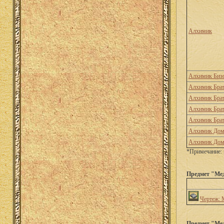
Алхимик
Алхимик Биз
Алхимик Брат
Алхимик Брат
Алхимик Брат
Алхимик Брат
Алхимик Дом
Алхимик Дом
*Примечание: 
Предмет "Мед
Чертеж: 
Предмет "Мед