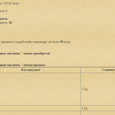
ре: 62142 штук
ета: 0
дмета
дмета:
10
предмета в одной ячейке инвентаря: не более
50
штук
ные заклепки " можно приобрести:
ные заклепки " можно продать:
Кто покупает
Стоимос
1
Au
1
Au