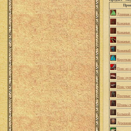
Прои
Длинная 
Кожаные 
Кожаные 
Кожаные
Кожаный
Короткая
Пояс из 
Пояс пут
Пояс уче
Прочные
Штаны ст
Большой 
Деревян