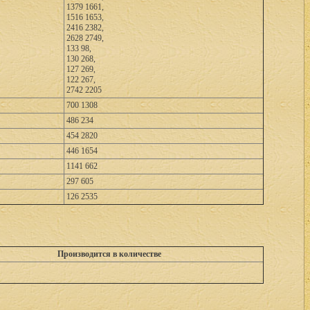
1379 1661,
1516 1653,
2416 2382,
2628 2749,
133 98,
130 268,
127 269,
122 267,
2742 2205
700 1308
486 234
454 2820
446 1654
1141 662
297 605
126 2535
Производится в количестве