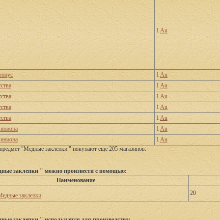
1
Au
ониус
1
Au
ства
1
Au
ства
1
Au
ства
1
Au
ства
1
Au
иниона
1
Au
иниона
1
Au
предмет "Медные заклепки " покупают еще 205 магазинов.
ные заклепки " можно произвести с помощью:
Наименование
20
Медные заклепки
ные заклепки " используется для производства: