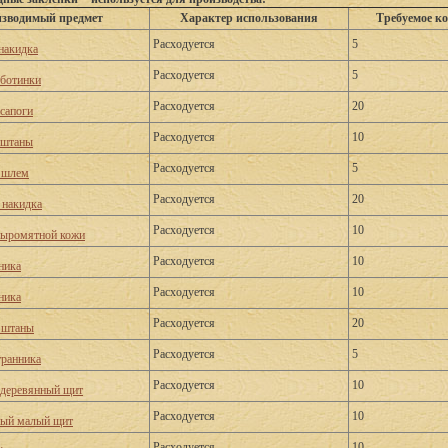
зводимый предмет
Характер использования
Требуемое к
Расходуется
5
накидка
Расходуется
5
ботинки
Расходуется
20
сапоги
Расходуется
10
 штаны
Расходуется
5
 шлем
Расходуется
20
 накидка
Расходуется
10
сыромятной кожи
Расходуется
10
ника
Расходуется
10
ника
Расходуется
20
 штаны
Расходуется
5
ранника
Расходуется
10
деревянный щит
Расходуется
10
ный малый щит
Расходуется
10