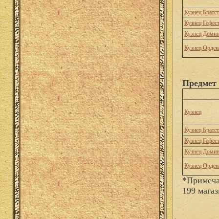
Кузнец Братс
Кузнец Гефес
Кузнец Доми
Кузнец Орден
Предмет 
Кузнец
Кузнец Братс
Кузнец Гефес
Кузнец Доми
Кузнец Орден
*Примеча
199 магаз