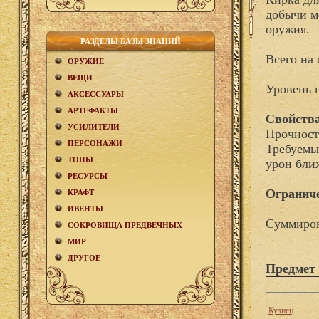
добычи ме
оружия.
РАЗДЕЛЫ БАЗЫ ЗНАНИЙ
Всего на 
ОРУЖИЕ
ВЕЩИ
Уровень 
АКCЕСCУАРЫ
АРТЕФАКТЫ
Свойства
УСИЛИТЕЛИ
Прочност
ПЕРСОНАЖИ
Требуемы
ТОПЫ
урон бли
РЕСУРСЫ
Огранич
КРАФТ
ИВЕНТЫ
Суммиров
СОКРОВИЩА ПРЕДВЕЧНЫХ
МИР
ДРУГОЕ
Предмет 
Кузнец