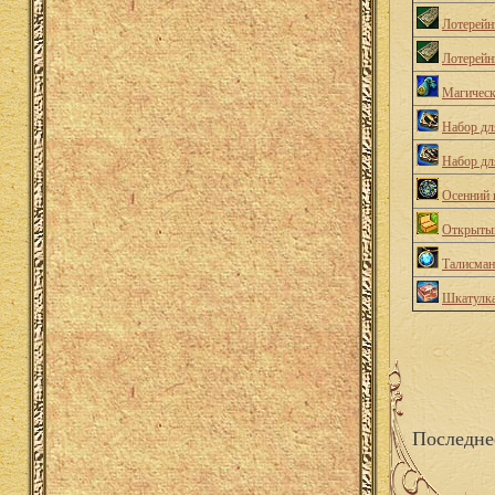
Лотерейн
Лотерейн
Магичес
Набор дл
Набор дл
Осенний 
Открытый
Талисман
Шкатулка
Последне