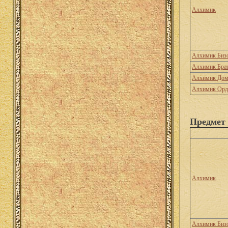
Алхимик
Алхимик Биз
Алхимик Брат
Алхимик Дом
Алхимик Орд
Предмет 
Алхимик
Алхимик Биз