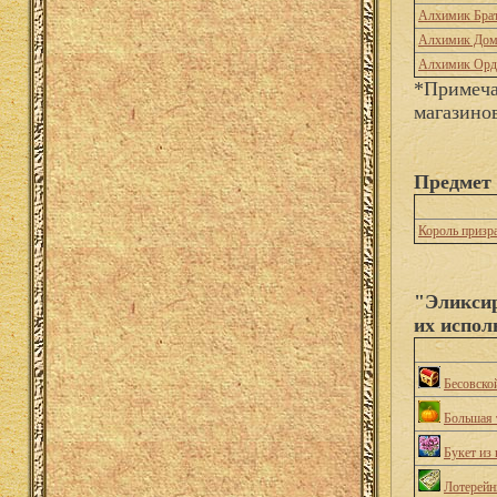
Алхимик Брат
Алхимик Дом
Алхимик Орд
*Примеча
магазино
Предмет 
Король призр
"Эликсир
их испол
Бесовско
Большая 
Букет из 
Лотерейн