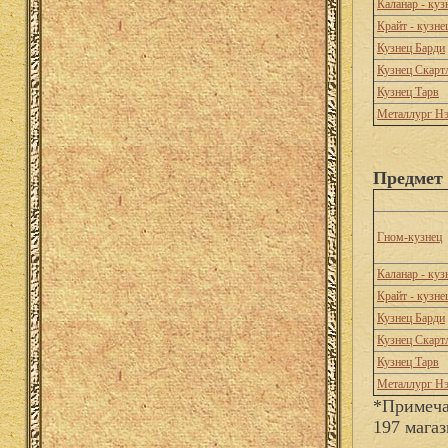
Каланар - куз
Крайт - кузне
Кузнец Барди
Кузнец Скарт
Кузнец Тарв
Металлург Нэ
Предмет 
Гном-кузнец
Каланар - куз
Крайт - кузне
Кузнец Барди
Кузнец Скарт
Кузнец Тарв
Металлург Нэ
*Примеча
197 магаз