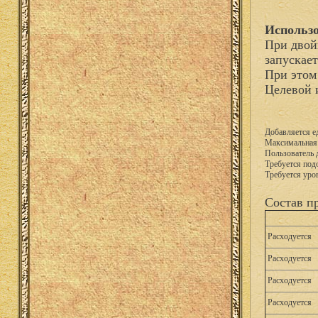
Использо
При двой
запускае
При этом
Целевой 
Добавляется е
Максимальная 
Пользователь 
Требуется подо
Требуется уро
Состав п
Расходуется
Расходуется
Расходуется
Расходуется