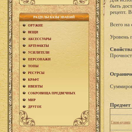
быть дос
рецепт. 
РАЗДЕЛЫ БАЗЫ ЗНАНИЙ
Всего на 
ОРУЖИЕ
ВЕЩИ
Уровень 
АКCЕСCУАРЫ
АРТЕФАКТЫ
Свойства
УСИЛИТЕЛИ
Прочност
ПЕРСОНАЖИ
ТОПЫ
РЕСУРСЫ
Огранич
КРАФТ
Суммиров
ИВЕНТЫ
СОКРОВИЩА ПРЕДВЕЧНЫХ
МИР
Предмет 
ДРУГОЕ
Гном-кузнец