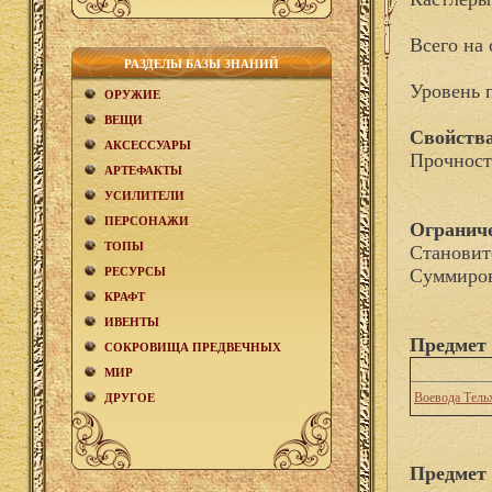
Всего на 
РАЗДЕЛЫ БАЗЫ ЗНАНИЙ
Уровень 
ОРУЖИЕ
ВЕЩИ
Свойства
АКCЕСCУАРЫ
Прочност
АРТЕФАКТЫ
УСИЛИТЕЛИ
ПЕРСОНАЖИ
Огранич
ТОПЫ
Становит
РЕСУРСЫ
Суммиров
КРАФТ
ИВЕНТЫ
Предмет
СОКРОВИЩА ПРЕДВЕЧНЫХ
МИР
Воевода Тель
ДРУГОЕ
Предмет