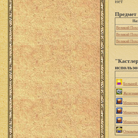
нет
Предмет 
Наз
Великий Пох
Великий Пох
Великий Пох
"Кастлер
использо
Большой 
Железная
Мешочек 
Мешочек 
Мешочек 
Открытый