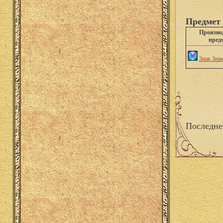
Предмет 
Произво
пред
Знак Зна
Последне