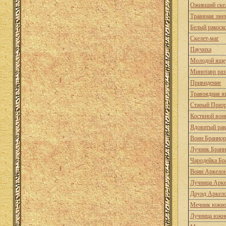
Оживший ске
Травяная зме
Белый ракоск
Скелет-маг
Паучиха
Молодой яще
Минотавр раз
Привидение
Травоядная я
Старый Приз
Костяной вои
Ядовитый рак
Воин Браннор
Лучник Бранн
Чародейка Бр
Воин Аркело
Лучница Арк
Друид Аркел
Мечник южног
Лучница южно