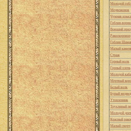
Молодой гоб
Медвежонок
Чумная крыс
Гоблин-вори
Воющий приз
Ракоскорпион
Гоблин Шама
Малый камен
Страж
Горный волк
Горный олень
Молодой каб
Мертвый кор
Белый волк
Бурый медве
Утопленник
Трухлявый пе
Молодой дре
Красный рако
Малый смерч