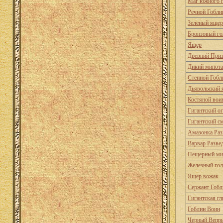
Маг южного г
Речной Гобли
Зеленый ящер
Бронзовый г
Ящер
Древний При
Дикий минот
Степной Гобл
Дьявольский 
Костяной вои
Гигантский о
Гигантский с
Амазонка Раз
Варвар Разве
Пещерный ми
Железный го
Ящер вожак
Сержант Гобл
Гигантская г
Гоблин Воин
Черный Вепр