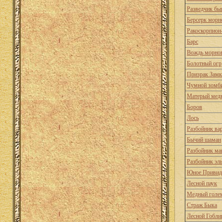
Разведчик бы
Берсерк морн
Ракоскорпион
Барс
Вождь морно
Болотный огр
Призрак Замк
Чумной зомб
Матерый мед
Боров
Лось
Разбойник ва
Бычий шаман
Разбойник ма
Разбойник эл
Юное Привид
Лесной паук
Медный голе
Страж Быка
Лесной Гобли