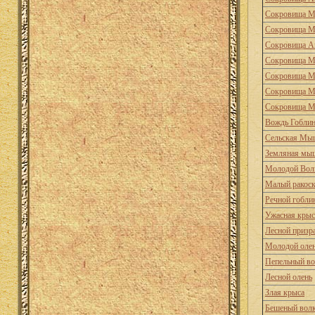
Сокровища М
Сокровища М
Сокровища А
Сокровища М
Сокровища М
Сокровища М
Сокровища М
Вождь Гобли
Сельская Мы
Земляная мы
Молодой Вол
Малый ракос
Речной гобли
Ужасная крыс
Лесной призр
Молодой оле
Пепельный в
Лесной олень
Злая крыса
Бешеный вол