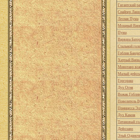
Гигантский р
Снайпер Лаш
Лесная Пума
Мощный Вар
Пума
Варвара Бато
Стальной гол
Гоблин Банди
Хитрый Варв
Минотавр во
Малый дефоз
Горгораш
Дух Огня
Вожак Гобли
Повелитель В
Принцесса Э
Дух Камня
Титановый го
Дефозавр
Эльф Одиноч