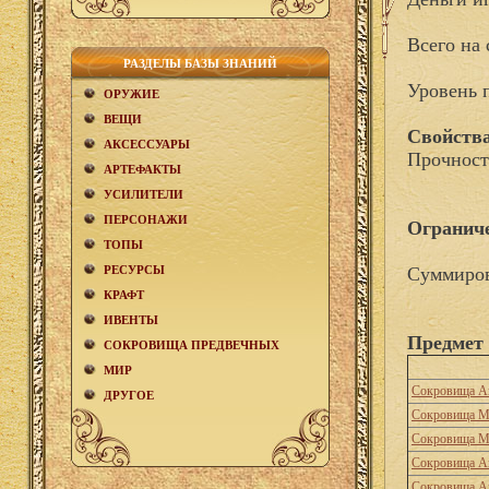
Всего на
РАЗДЕЛЫ БАЗЫ ЗНАНИЙ
Уровень 
ОРУЖИЕ
ВЕЩИ
Свойства
АКCЕСCУАРЫ
Прочност
АРТЕФАКТЫ
УСИЛИТЕЛИ
ПЕРСОНАЖИ
Огранич
ТОПЫ
РЕСУРСЫ
Суммиров
КРАФТ
ИВЕНТЫ
Предмет 
СОКРОВИЩА ПРЕДВЕЧНЫХ
МИР
Сокровища А
ДРУГОЕ
Сокровища М
Сокровища М
Сокровища А
Сокровища А