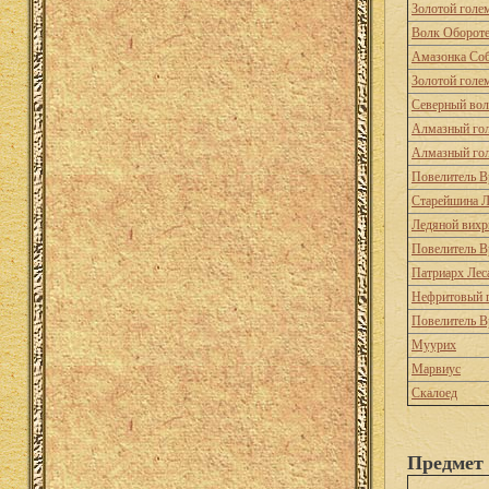
Золотой голе
Волк Оборот
Амазонка Соб
Золотой голе
Северный во
Алмазный го
Алмазный го
Повелитель В
Старейшина Л
Ледяной вихр
Повелитель В
Патриарх Лес
Нефритовый 
Повелитель В
Муурих
Марвиус
Скалоед
Предмет 