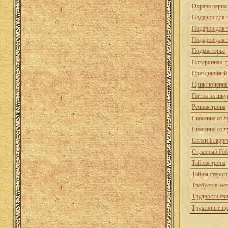
Охрана перим
Подарки для 
Подарки для 
Подарки для 
Подмастерье
Потерянная т
Праздничный
Приключения
Пятна на шку
Речная тропа
Спасение от 
Спасение от 
Стихи Бларрг
Странный Го
Тайная тропа
Тайны старого
Требуется ме
Трудности свя
Трухлявые щ