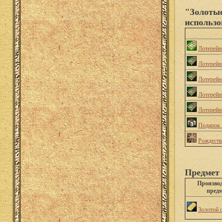
"Золотые
использо
Лотерейн
Лотерейн
Лотерейн
Лотерейн
Лотерейн
Подарок 
Рождеств
Предмет 
Произво
пред
Золотой 