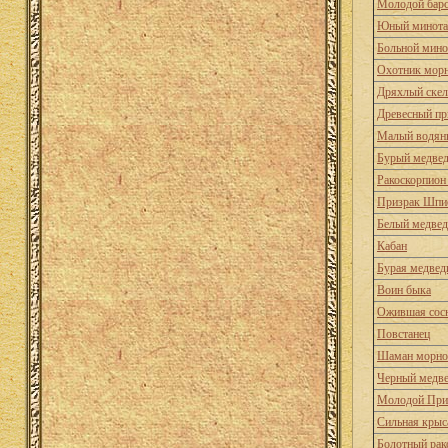
Молодой бар
Юный минота
Больной мино
Охотник мор
Дряхлый скел
Древесный пр
Малый водян
Бурый медве
Ракоскорпион
Призрак Шпи
Белый медвед
Кабан
Бурая медвед
Воин быка
Ожившая сос
Повстанец
Шаман морно
Черный медв
Молодой При
Сильная крыс
Болотный рак