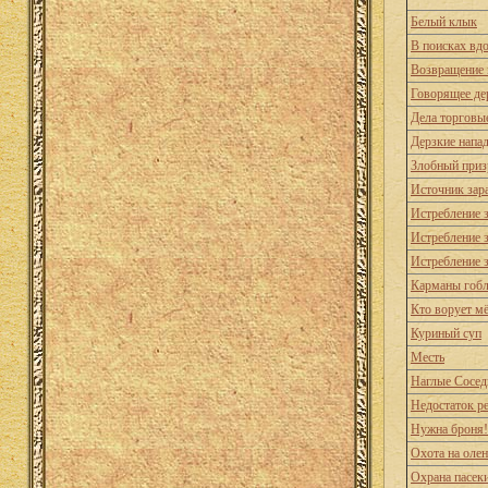
Белый клык
В поисках вд
Возвращение 
Говорящее де
Дела торговы
Дерзкие напа
Злобный приз
Источник зар
Истребление 
Истребление 
Истребление 
Карманы гоб
Кто ворует м
Куриный суп
Месть
Наглые Сосед
Недостаток р
Нужна броня!
Охота на оле
Охрана пасек