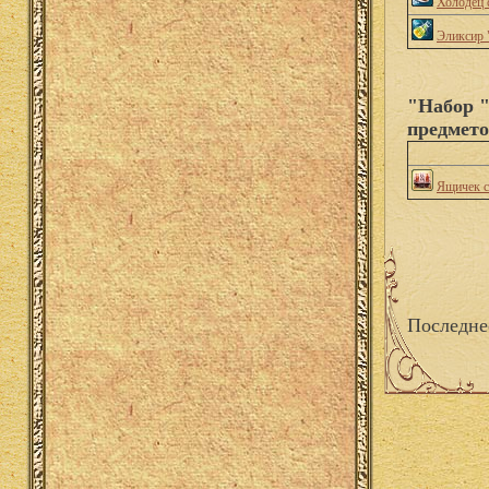
Холодец 
Эликсир 
"Набор "
предмето
Ящичек с
Последне