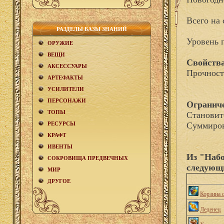
Всего на 
РАЗДЕЛЫ БАЗЫ ЗНАНИЙ
Уровень 
ОРУЖИЕ
ВЕЩИ
Свойства
АКCЕСCУАРЫ
Прочност
АРТЕФАКТЫ
УСИЛИТЕЛИ
ПЕРСОНАЖИ
Огранич
ТОПЫ
Становит
РЕСУРСЫ
Суммиров
КРАФТ
ИВЕНТЫ
Из "Набо
СОКРОВИЩА ПРЕДВЕЧНЫХ
следующ
МИР
ДРУГОЕ
Корзина 
Леденец