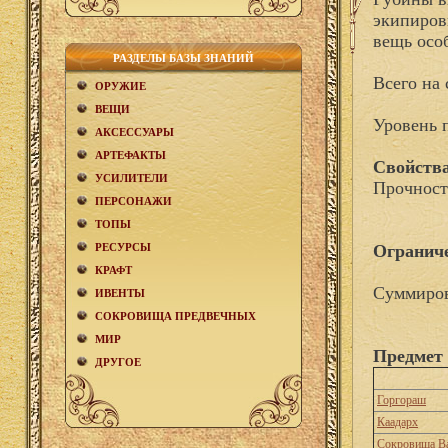
экипиров
вещь осо
РАЗДЕЛЫ БАЗЫ ЗНАНИЙ
Всего на 
ОРУЖИЕ
ВЕЩИ
Уровень 
АКCЕСCУАРЫ
АРТЕФАКТЫ
Свойства
УСИЛИТЕЛИ
Прочност
ПЕРСОНАЖИ
ТОПЫ
РЕСУРСЫ
Огранич
КРАФТ
Суммиров
ИВЕНТЫ
СОКРОВИЩА ПРЕДВЕЧНЫХ
МИР
Предмет 
ДРУГОЕ
Горгораш
Каадарх
Сокровища В