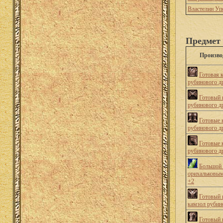
Властелин Уп
Предмет 
Произво
Готовая 
рубинового д
Готовый 
рубинового д
Готовые 
рубинового д
Готовые 
рубинового д
Большой 
орихальковым
+2
Готовый 
камзол рубин
Готовый 