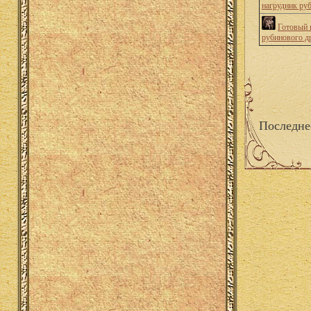
нагрудник ру
Готовый 
рубинового д
Последне