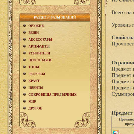
Всего на 
РАЗДЕЛЫ БАЗЫ ЗНАНИЙ
Уровень 
ОРУЖИЕ
ВЕЩИ
Свойства
АКCЕСCУАРЫ
Прочност
АРТЕФАКТЫ
УСИЛИТЕЛИ
ПЕРСОНАЖИ
Огранич
ТОПЫ
Предмет 
РЕСУРСЫ
Предмет 
Предмет 
КРАФТ
Предмет 
ИВЕНТЫ
Суммиров
СОКРОВИЩА ПРЕДВЕЧНЫХ
МИР
ДРУГОЕ
Предмет 
Произво
пред