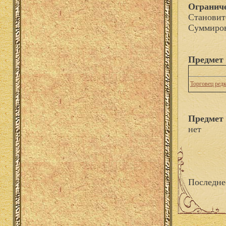
Огранич
Становит
Суммиров
Предмет 
Торговец ред
Предмет 
нет
Последне