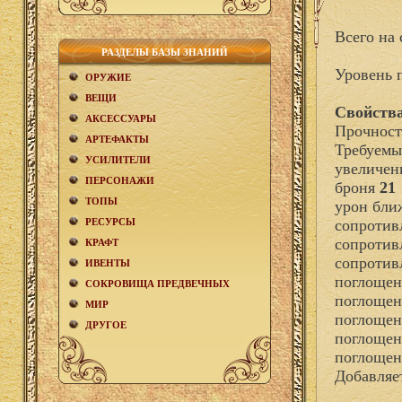
Всего на 
РАЗДЕЛЫ БАЗЫ ЗНАНИЙ
Уровень 
ОРУЖИЕ
ВЕЩИ
Свойства
АКCЕСCУАРЫ
Прочност
АРТЕФАКТЫ
Требуемы
УСИЛИТЕЛИ
увеличен
ПЕРСОНАЖИ
броня
21
ТОПЫ
урон бли
РЕСУРСЫ
сопротив
сопротив
КРАФТ
сопротив
ИВЕНТЫ
поглощен
СОКРОВИЩА ПРЕДВЕЧНЫХ
поглощен
МИР
поглощен
ДРУГОЕ
поглощен
поглощен
Добавля