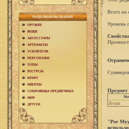
Всего на 
РАЗДЕЛЫ БАЗЫ ЗНАНИЙ
Уровень 
ОРУЖИЕ
ВЕЩИ
Свойства
АКCЕСCУАРЫ
Прочност
АРТЕФАКТЫ
УСИЛИТЕЛИ
ПЕРСОНАЖИ
Огранич
ТОПЫ
РЕСУРСЫ
Суммиров
КРАФТ
ИВЕНТЫ
Предмет 
СОКРОВИЩА ПРЕДВЕЧНЫХ
Мо
МИР
Муурих
ДРУГОЕ
"Рог Муу
использо