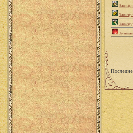
Эликсир 
Эликсир 
Эликсир 
Эманации
Последне