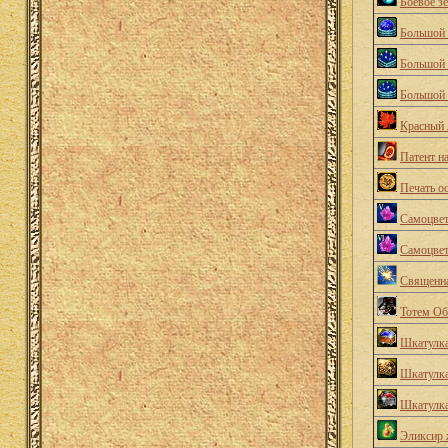
Боевое зе
Большой 
Большой 
Большой 
Красный 
Патент н
Печать о
Самоцвет
Самоцвет
Священна
Тотем Об
Шкатулка
Шкатулка
Шкатулк
Эликсир 