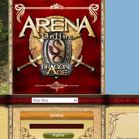
ПОИСК
Эта волш