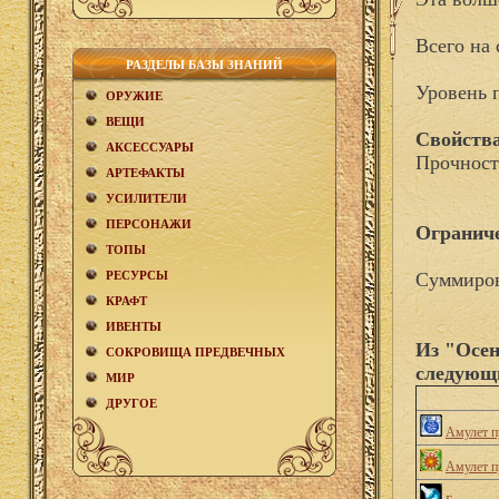
Всего на 
РАЗДЕЛЫ БАЗЫ ЗНАНИЙ
Уровень 
ОРУЖИЕ
ВЕЩИ
Свойства
АКCЕСCУАРЫ
Прочност
АРТЕФАКТЫ
УСИЛИТЕЛИ
ПЕРСОНАЖИ
Огранич
ТОПЫ
РЕСУРСЫ
Суммиров
КРАФТ
ИВЕНТЫ
Из "Осен
СОКРОВИЩА ПРЕДВЕЧНЫХ
следующ
МИР
ДРУГОЕ
Амулет п
Амулет п