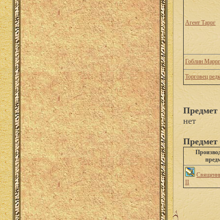
Агент Таррг
Гоблин Марр
Торговец ред
Предмет
нет
Предмет 
Произво
пред
Священн
II