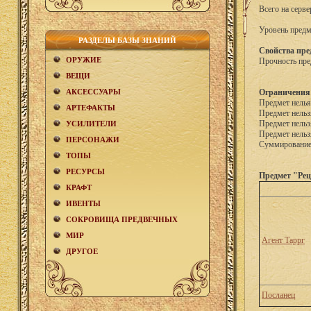
Всего на серве
Уровень предм
РАЗДЕЛЫ БАЗЫ ЗНАНИЙ
Свойства пре
ОРУЖИЕ
Прочность пре
ВЕЩИ
АКCЕСCУАРЫ
Ограничения
Предмет нелья
АРТЕФАКТЫ
Предмет нельз
Предмет нельз
УСИЛИТЕЛИ
Предмет нельз
ПЕРСОНАЖИ
Суммирование 
ТОПЫ
РЕСУРСЫ
Предмет "Рец
КРАФТ
ИВЕНТЫ
СОКРОВИЩА ПРЕДВЕЧНЫХ
МИР
Агент Таррг
ДРУГОЕ
Посланец