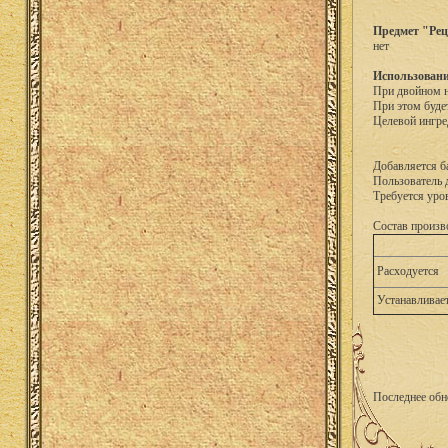
Предмет "Рец
нет
Использовани
При двойном н
При этом буде
Целевой ингре
Добавляется б
Пользователь 
Требуется уро
Состав произв
Расходуется
Устанавливае
Последнее обн