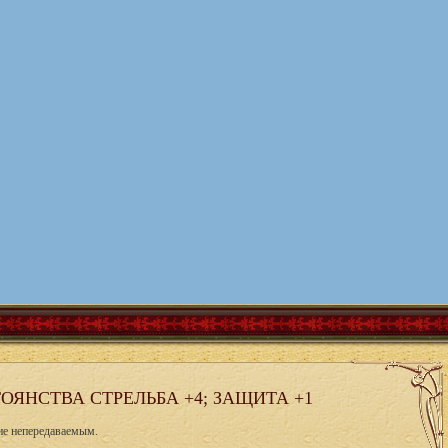
ОЯНСТВА СТРЕЛЬБА +4; ЗАЩИТА +1
ие непередаваемым.