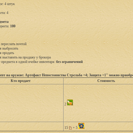
ре: 4 штук
ета: 4
дмета
дмета:
100
 переслать почтой
я выбросить
я продать
я выставить на продажу у брокера
предмета в одной ячейке инвентаря:
без ограничений
епт на оружие: Артефакт Непостоянства Стрельба +4; Защита +1" можно приобр
Кто продает
Стоимость
2
15
Pt
+ 5