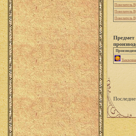
Повелитель В
Повелитель В
Повелитель В
Предмет 
производ
Производим
Тыквенна
Последне