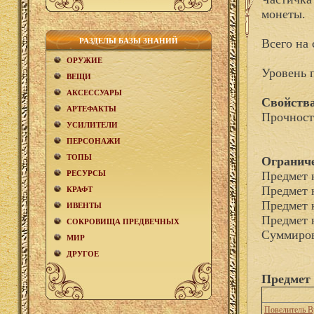
монеты.
РАЗДЕЛЫ БАЗЫ ЗНАНИЙ
Всего на 
ОРУЖИЕ
Уровень 
ВЕЩИ
АКCЕСCУАРЫ
Свойства
АРТЕФАКТЫ
Прочност
УСИЛИТЕЛИ
ПЕРСОНАЖИ
ТОПЫ
Огранич
РЕСУРСЫ
Предмет 
Предмет 
КРАФТ
Предмет 
ИВЕНТЫ
Предмет 
СОКРОВИЩА ПРЕДВЕЧНЫХ
Суммиров
МИР
ДРУГОЕ
Предмет
Повелитель В