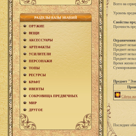
Всего на серве
Уровень предм
РАЗДЕЛЫ БАЗЫ ЗНАНИЙ
Свойства пре
ОРУЖИЕ
Прочность пре
ВЕЩИ
АКCЕСCУАРЫ
Ограничения
Предмет нелья
АРТЕФАКТЫ
Предмет нельз
Предмет нельз
УСИЛИТЕЛИ
Предмет нельз
ПЕРСОНАЖИ
Время жизни 
Суммирование 
ТОПЫ
РЕСУРСЫ
Предмет "Эле
КРАФТ
Прои
ИВЕНТЫ
СОКРОВИЩА ПРЕДВЕЧНЫХ
Сфера жи
МИР
ДРУГОЕ
Последнее обн