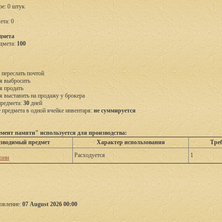
ре: 0 штук
ета: 0
дмета
дмета:
100
 переслать почтой
я выбросить
я продать
я выставить на продажу у брокера
предмета:
30
дней
предмета в одной ячейке инвентаря:
не суммируется
мент памяти" используется для производства:
зводимый предмет
Характер использования
Треб
Расходуется
1
зни
овление:
07 August 2026 00:00