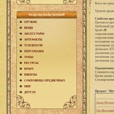
Всего на серве
Уровень предм
РАЗДЕЛЫ БАЗЫ ЗНАНИЙ
Свойства пре
ОРУЖИЕ
Прочность пре
Требуемый уро
ВЕЩИ
броня
20
АКCЕСCУАРЫ
сопротивление
сопротивление
АРТЕФАКТЫ
поглощение ур
поглощение ур
УСИЛИТЕЛИ
Добавляет Х
ПЕРСОНАЖИ
увеличение ур
увеличение ур
ТОПЫ
увеличение ур
РЕСУРСЫ
Ограничения
КРАФТ
Становится пе
ИВЕНТЫ
Время жизни 
Суммирование 
СОКРОВИЩА ПРЕДВЕЧНЫХ
МИР
Предмет "Шт
ДРУГОЕ
Ладар Медвеж
Тир Железный