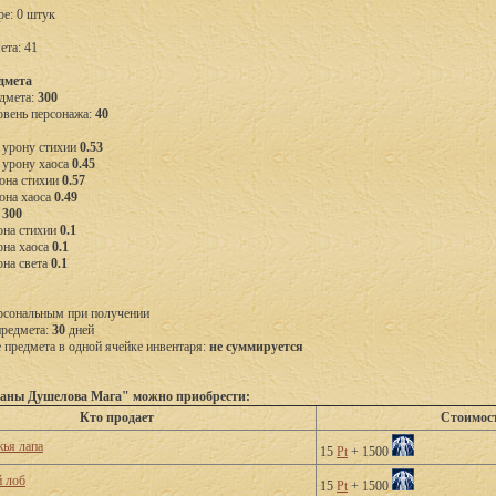
ре: 0 штук
ета: 41
дмета
дмета:
300
вень персонажа:
40
 урону стихии
0.53
 урону хаоса
0.45
она стихии
0.57
она хаоса
0.49
П
300
она стихии
0.1
она хаоса
0.1
она света
0.1
рсональным при получении
предмета:
30
дней
предмета в одной ячейке инвентаря:
не суммируется
аны Душелова Мага" можно приобрести:
Кто продает
Стоимос
ья лапа
15
Pt
+ 1500
 лоб
15
Pt
+ 1500