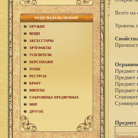
Всего на 
РАЗДЕЛЫ БАЗЫ ЗНАНИЙ
Уровень 
ОРУЖИЕ
ВЕЩИ
Свойства
АКCЕСCУАРЫ
Прочност
АРТЕФАКТЫ
УСИЛИТЕЛИ
ПЕРСОНАЖИ
Огранич
ТОПЫ
Предмет 
РЕСУРСЫ
Предмет 
Предмет 
КРАФТ
Предмет 
ИВЕНТЫ
Становит
СОКРОВИЩА ПРЕДВЕЧНЫХ
Суммиров
МИР
ДРУГОЕ
Предмет 
Похититель с