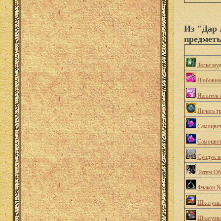
Из "Дар
предмет
Зелье му
Любовна
Напиток 
Печать т
Самоцвет
Самоцвет
Сундук в
Тотем Об
Флакон 
Шкатулка
Шкатулк