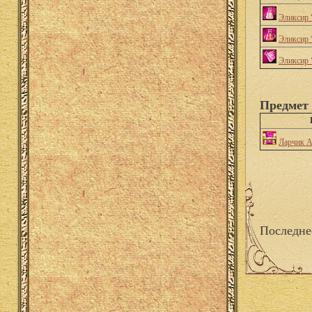
Эликсир 
Эликсир 
Эликсир 
Предмет
Ларчик 
Последне