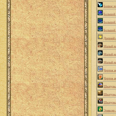
Боевое зе
Большой 
Большой 
Большой 
Древний 
Малый на
Малый на
Малый на
Чертеж а
Чертеж а
Шкатулка
Шкатулка
Шкатулк
Эликсир 