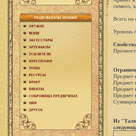
символ, 
РАЗДЕЛЫ БАЗЫ ЗНАНИЙ
Всего на 
ОРУЖИЕ
Уровень 
ВЕЩИ
АКCЕСCУАРЫ
Свойства
АРТЕФАКТЫ
Прочност
УСИЛИТЕЛИ
ПЕРСОНАЖИ
ТОПЫ
Огранич
РЕСУРСЫ
Предмет 
Предмет 
КРАФТ
Предмет 
ИВЕНТЫ
Предмет 
СОКРОВИЩА ПРЕДВЕЧНЫХ
Суммиров
МИР
ДРУГОЕ
Из "Тали
следующ