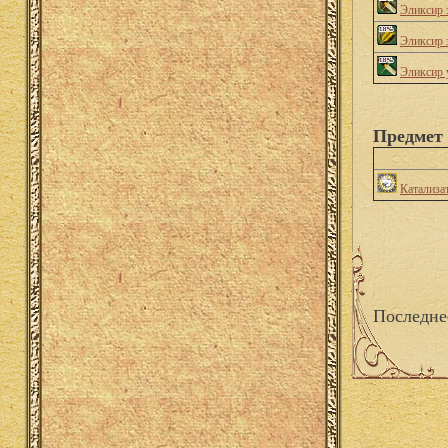
Эликсир 
Эликсир 
Эликсир 
Предмет 
Катализа
Последне