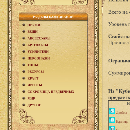
Всего на 
РАЗДЕЛЫ БАЗЫ ЗНАНИЙ
Уровень 
ОРУЖИЕ
ВЕЩИ
Свойства
АКCЕСCУАРЫ
Прочност
АРТЕФАКТЫ
УСИЛИТЕЛИ
ПЕРСОНАЖИ
Огранич
ТОПЫ
РЕСУРСЫ
Суммиров
КРАФТ
ИВЕНТЫ
Из "Куби
СОКРОВИЩА ПРЕДВЕЧНЫХ
предмет
МИР
Н
ДРУГОЕ
Двойка
Единица