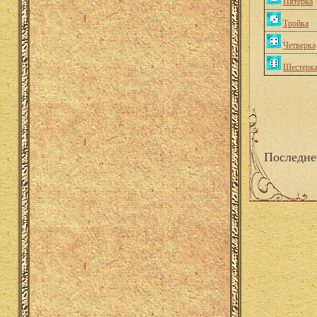
Пятерка
Тройка
Четверка
Шестерк
Последне