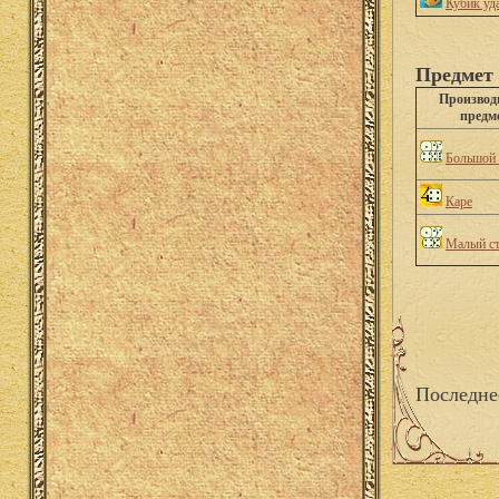
Кубик уд
Предмет 
Произво
предм
Большой 
Каре
Малый ст
Последне