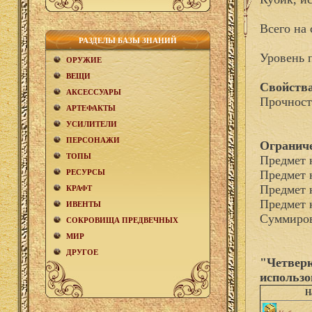
Всего на 
РАЗДЕЛЫ БАЗЫ ЗНАНИЙ
Уровень 
ОРУЖИЕ
ВЕЩИ
Свойства
АКCЕСCУАРЫ
Прочност
АРТЕФАКТЫ
УСИЛИТЕЛИ
ПЕРСОНАЖИ
Огранич
ТОПЫ
Предмет 
РЕСУРСЫ
Предмет 
Предмет 
КРАФТ
Предмет 
ИВЕНТЫ
Суммиров
СОКРОВИЩА ПРЕДВЕЧНЫХ
МИР
ДРУГОЕ
"Четверк
использо
Н