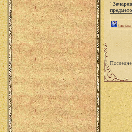
"Зачаро
предмето
Запечата
Последне