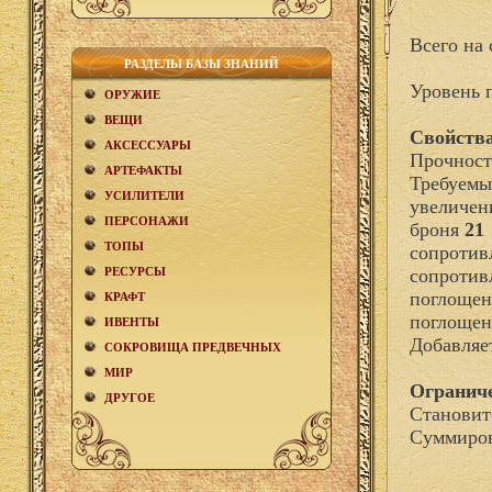
Всего на 
РАЗДЕЛЫ БАЗЫ ЗНАНИЙ
Уровень 
ОРУЖИЕ
ВЕЩИ
Свойства
АКCЕСCУАРЫ
Прочност
АРТЕФАКТЫ
Требуемы
УСИЛИТЕЛИ
увеличен
ПЕРСОНАЖИ
броня
21
ТОПЫ
сопротив
РЕСУРСЫ
сопротив
поглощен
КРАФТ
поглощен
ИВЕНТЫ
Добавля
СОКРОВИЩА ПРЕДВЕЧНЫХ
МИР
Огранич
ДРУГОЕ
Становит
Суммиров