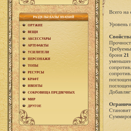
Всего на 
РАЗДЕЛЫ БАЗЫ ЗНАНИЙ
Уровень 
ОРУЖИЕ
ВЕЩИ
Свойства
АКCЕСCУАРЫ
Прочност
АРТЕФАКТЫ
Требуемы
УСИЛИТЕЛИ
броня
21
ПЕРСОНАЖИ
уменьшен
ТОПЫ
сопротив
РЕСУРСЫ
сопротив
поглощен
КРАФТ
поглощен
ИВЕНТЫ
Добавля
СОКРОВИЩА ПРЕДВЕЧНЫХ
МИР
Огранич
ДРУГОЕ
Становит
Суммиров