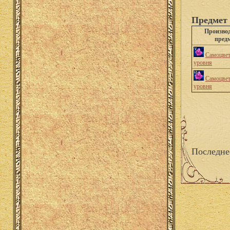
Предмет 
Произво
пред
Самоцвет
уровня
Самоцвет
уровня
Последне