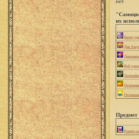
нет
"Самоцве
их испол
Билет уд
Дар Аму
Демониче
Куб удач
Лотерейн
Огромная
Огромны
Предмет 
Рецепт с