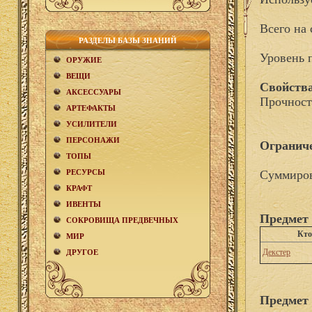
Всего на 
РАЗДЕЛЫ БАЗЫ ЗНАНИЙ
Уровень 
ОРУЖИЕ
ВЕЩИ
Свойства
АКCЕСCУАРЫ
Прочност
АРТЕФАКТЫ
УСИЛИТЕЛИ
ПЕРСОНАЖИ
Огранич
ТОПЫ
РЕСУРСЫ
Суммиров
КРАФТ
ИВЕНТЫ
Предмет 
СОКРОВИЩА ПРЕДВЕЧНЫХ
Кто
МИР
Декстер
ДРУГОЕ
Предмет 