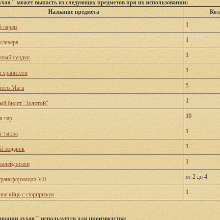
хов " может выпасть из следующих предметов при их использовании:
Название предмета
Кол
1
й ларец
1
клевера
1
нный сундук
1
и хранителя
5
лого Мага
1
ый билет "Золотой"
10
я чар
1
 тыква
1
й подарок
1
калейдоскоп
от 2 до 4
трансформации VII
1
ое яйцо с сюрпризом
нации духов " используется для производства: