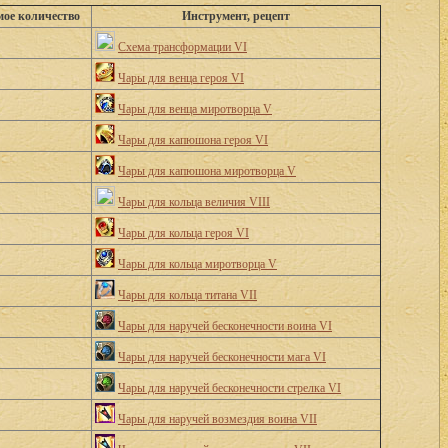
мое количество
Инструмент, рецепт
Схема трансформации VI
Чары для венца героя VI
Чары для венца миротворца V
Чары для капюшона героя VI
Чары для капюшона миротворца V
Чары для кольца величия VIII
Чары для кольца героя VI
Чары для кольца миротворца V
Чары для кольца титана VII
Чары для наручей бесконечности воина VI
Чары для наручей бесконечности мага VI
Чары для наручей бесконечности стрелка VI
Чары для наручей возмездия воина VII