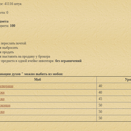
ре: 41116 штук
ета: 0
дмета
дмета:
100
 переслать почтой
я выбросить
я продать
я выставить на продажу у брокера
предмета в одной ячейке инвентаря:
без ограничений
нации духов " можно выбить из мобов:
Моб
Уро
алкораша
40
ужи
40
ужи
45
окоища
50
ужи
50
50