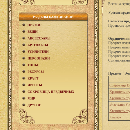
Всего на серве
Уровень предм
РАЗДЕЛЫ БАЗЫ ЗНАНИЙ
Свойства пре
ОРУЖИЕ
Прочность пре
ВЕЩИ
АКCЕСCУАРЫ
Ограничения
Предмет нелья
АРТЕФАКТЫ
Предмет нельз
Предмет нельз
УСИЛИТЕЛИ
Предмет нельз
ПЕРСОНАЖИ
Суммирование 
ТОПЫ
РЕСУРСЫ
Предмет "Эма
КРАФТ
ИВЕНТЫ
Сокровища В
Хранитель ст
СОКРОВИЩА ПРЕДВЕЧНЫХ
Хранитель ст
МИР
Властелин Уп
ДРУГОЕ
Хранитель ст
Каадарх