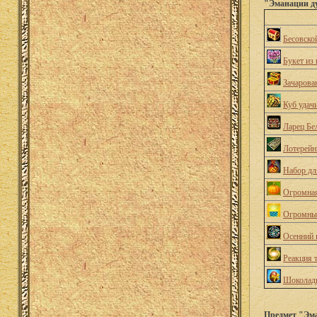
"Эманации ду
Бесовско
Букет из 
Зачарова
Куб удач
Ларец Бе
Лотерейн
Набор дл
Огромная
Огромны
Осенний 
Реакция 
Шоколадн
Предмет "Эма