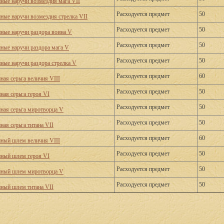
нные наручи возмездия мага VII
Расходуется предмет
50
нные наручи возмездия стрелка VII
Расходуется предмет
50
нные наручи раздора воина V
Расходуется предмет
50
нные наручи раздора мага V
Расходуется предмет
50
нные наручи раздора стрелка V
Расходуется предмет
60
ная серьга величия VIII
Расходуется предмет
50
ная серьга героя VI
Расходуется предмет
50
нная серьга миротворца V
Расходуется предмет
50
ная серьга титана VII
Расходуется предмет
60
нный шлем величия VIII
Расходуется предмет
50
нный шлем героя VI
Расходуется предмет
50
нный шлем миротворца V
Расходуется предмет
50
нный шлем титана VII