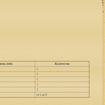
вень моба
Количество
1
1
1
1
1
от 1 до 0