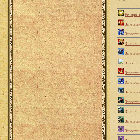
Реакция 
Запечата
Запечата
Запечата
Запечата
Запечата
Запечата
Запечата
Запечатан
Запечата
Запечата
Запечата
Запечата