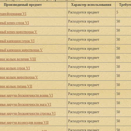
Производимый предмет
Характер использования
Требуе
Расходуется предмет
5
трансформации VI
Расходуется предмет
50
нный венец героя VI
Расходуется предмет
50
нный венец миротворца V
Расходуется предмет
50
нный капюшон героя VI
Расходуется предмет
50
нный капюшон миротворца V
Расходуется предмет
60
нное кольцо величия VIII
Расходуется предмет
50
нное кольцо героя VI
Расходуется предмет
50
нное кольцо миротворца V
Расходуется предмет
50
ное кольцо титана VII
Расходуется предмет
50
нные наручи бесконечности воина VI
Расходуется предмет
50
нные наручи бесконечности мага VI
Расходуется предмет
50
нные наручи бесконечности стрелка VI
Расходуется предмет
50
нные наручи возмездия воина VII
Расходуется предмет
50