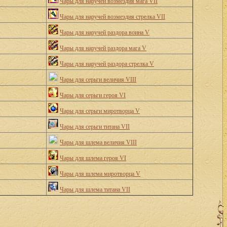
Чары для наручей возмездия мага VII
Чары для наручей возмездия стрелка VII
Чары для наручей раздора воина V
Чары для наручей раздора мага V
Чары для наручей раздора стрелка V
Чары для серьги величия VIII
Чары для серьги героя VI
Чары для серьги миротворца V
Чары для серьги титана VII
Чары для шлема величия VIII
Чары для шлема героя VI
Чары для шлема миротворца V
Чары для шлема титана VII