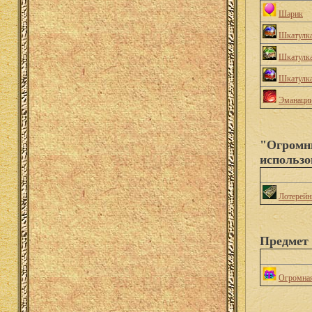
Шарик
Шкатулка
Шкатулк
Шкатулк
Эманации
"Огромны
использо
Лотерейн
Предмет
Огромная