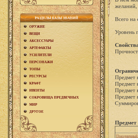
желаний, 
РАЗДЕЛЫ БАЗЫ ЗНАНИЙ
Всего на 
ОРУЖИЕ
Уровень 
ВЕЩИ
АКCЕСCУАРЫ
Свойства
АРТЕФАКТЫ
Прочност
УСИЛИТЕЛИ
ПЕРСОНАЖИ
ТОПЫ
Огранич
РЕСУРСЫ
Предмет 
Предмет 
КРАФТ
Предмет 
ИВЕНТЫ
Предмет 
СОКРОВИЩА ПРЕДВЕЧНЫХ
Суммиров
МИР
ДРУГОЕ
Предмет 
Праздничный 