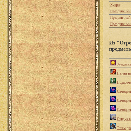
Хуорн
Праздничный
Праздничный
Праздничный
Из "Огр
предмет
Звезда ж
Патент н
Подарочн
Самоцвет
Самоцвет
Самоцвет
Сундук в
Тотем др