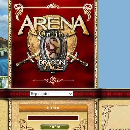
ПОИСК
В нем мо