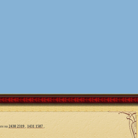
ен на
2430 2319
,
1431 1587
,