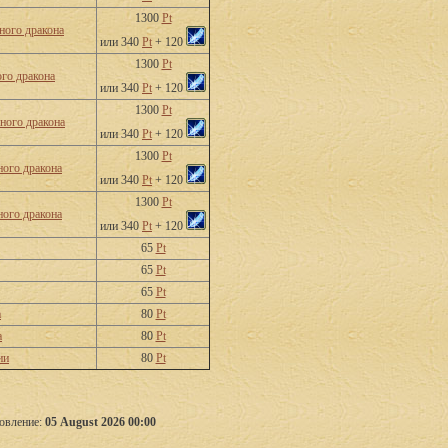
1300
Pt
ного дракона
или 340
Pt
+ 120
1300
Pt
го дракона
или 340
Pt
+ 120
1300
Pt
ного дракона
или 340
Pt
+ 120
1300
Pt
ого дракона
или 340
Pt
+ 120
1300
Pt
ного дракона
или 340
Pt
+ 120
65
Pt
65
Pt
65
Pt
а
80
Pt
а
80
Pt
ии
80
Pt
овление:
05 August 2026 00:00