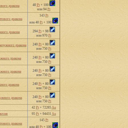
40
Pt
+ 100
вого дракона
или 94
Pt
143
Pt
тового дракона
или 40
Pt
+ 100
294
Pt
+ 98
ного дракона
или 970
Pt
240
Pt
+ 80
мчужного дракона
или 750
Pt
240
Pt
+ 80
жного дракона
или 750
Pt
240
Pt
+ 80
жного дракона
или 750
Pt
240
Pt
+ 80
ного дракона
или 750
Pt
240
Pt
+ 80
ужного дракона
или 750
Pt
42
Pt
+ 72285
Au
весия
95
Pt
+ 94431
Au
145
Pt
тового дракона
или 40
Pt
+ 100