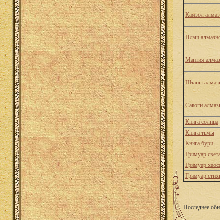
Камзол алмаз
Плащ алмазно
Мантия алмаз
Штаны алмазн
Сапоги алмаз
Книга солнца
Книга тьмы
Книга бури
Гримуар свет
Гримуар хаос
Гримуар стих
Последнее обн