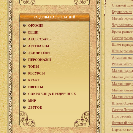
Стальной шл
Куртка земли
РАЗДЕЛЫ БАЗЫ ЗНАНИЙ
Малый черны
Черный шлем
ОРУЖИЕ
Броня равнов
ВЕЩИ
Сапоги рыцар
АКCЕСCУАРЫ
Шлем варвар
АРТЕФАКТЫ
Штаны рыцар
УСИЛИТЕЛИ
Алмазная ма
ПЕРСОНАЖИ
Рунная манти
ТОПЫ
Мантия чарод
РЕСУРСЫ
Мантия духо
КРАФТ
Мантия придв
ИВЕНТЫ
Мантия боево
СОКРОВИЩА ПРЕДВЕЧНЫХ
Мантия согла
МИР
Штаны Охотн
ДРУГОЕ
Сапоги Легко
Призрачный 
Янтарный пл
Перчатки вои