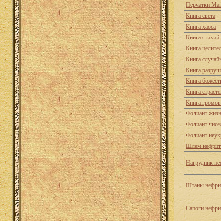
Перчатки Ма
Книга света
Книга хаоса
Книга стихий
Книга целите
Книга случай
Книга разруш
Книга божест
Книга страсте
Книга громов
Фолиант жиз
Фолиант чисе
Фолиант неук
Шлем нефрито
Нагрудник не
Штаны нефрит
Сапоги нефри