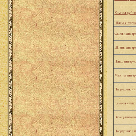
Камзол рубин
Шлем янтарно
Сапоги янтар
Штаны янтарн
Плащ янтарно
Мантия янтар
Нагрудник ян
Камзол янтар
Венец алмазн
Нагрудник ал