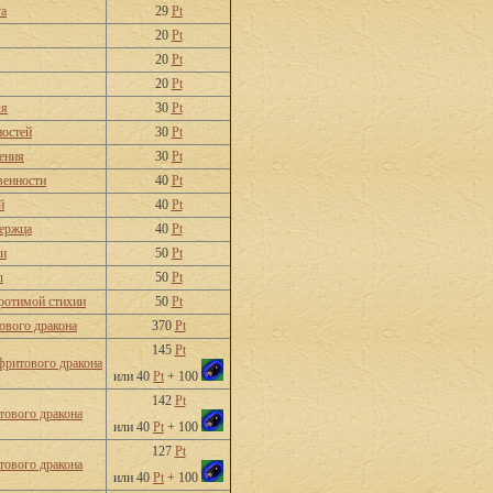
га
29
Pt
20
Pt
20
Pt
20
Pt
ля
30
Pt
ностей
30
Pt
ения
30
Pt
венности
40
Pt
й
40
Pt
ержца
40
Pt
ни
50
Pt
л
50
Pt
ротимой стихии
50
Pt
вого дракона
370
Pt
145
Pt
фритового дракона
или 40
Pt
+ 100
142
Pt
ового дракона
или 40
Pt
+ 100
127
Pt
тового дракона
или 40
Pt
+ 100