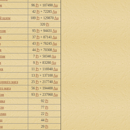
ем
96
Pt
+ 107490
Au
42
Pt
+ 72285
Au
й шлем
189
Pt
+ 129870
Au
320
Pt
есия
95
Pt
+ 94431
Au
я
37
Pt
+ 87141
Au
а
43
Pt
+ 76245
Au
я
44
Pt
+ 70308
Au
нтия
7
Pt
+ 50340
Au
я
9
Pt
+ 83280
Au
ея
11
Pt
+ 116940
Au
в
13
Pt
+ 137100
Au
орного мага
25
Pt
+ 217740
Au
го мага
56
Pt
+ 194400
Au
сия
93
Pt
+ 237960
Au
ика
92
Pt
сти
77
Pt
плащ
22
Pt
ащ
44
Pt
на
29
Pt