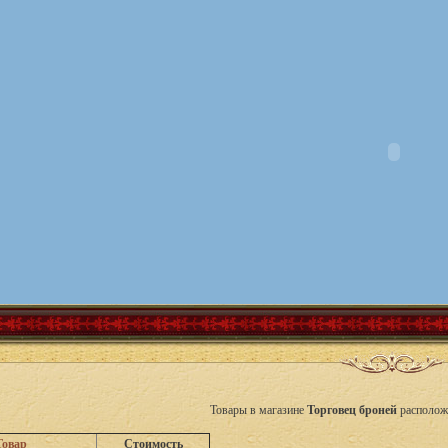
Товары в магазине
Торговец броней
располож
Товар
Стоимость