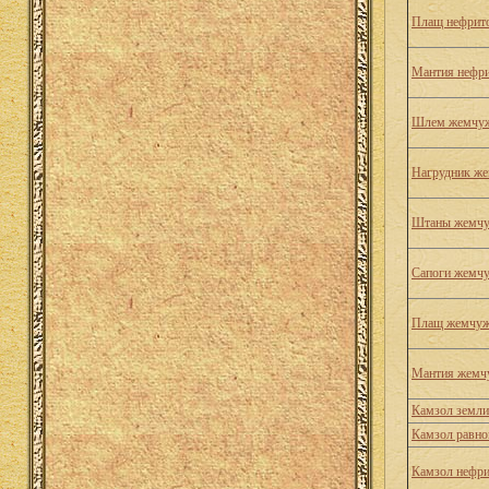
Плащ нефрито
Мантия нефри
Шлем жемчуж
Нагрудник же
Штаны жемчу
Сапоги жемчу
Плащ жемчуж
Мантия жемч
Камзол земли
Камзол равно
Камзол нефри