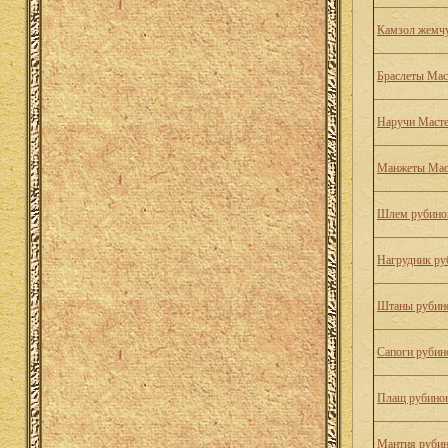
Камзол жемчу
Браслеты Мас
Наручи Масте
Манжеты Мас
Шлем рубинов
Нагрудник ру
Штаны рубино
Сапоги рубин
Плащ рубинов
Мантия рубин