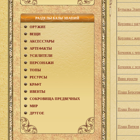
Бутылка Эли
РАЗДЕЛЫ БАЗЫ ЗНАНИЙ
Корзина с раг
ОРУЖИЕ
ВЕЩИ
Корзина с жа
АКCЕСCУАРЫ
АРТЕФАКТЫ
Бочонок с че
УСИЛИТЕЛИ
ПЕРСОНАЖИ
Бочонок с зе
ТОПЫ
РЕСУРСЫ
Вино ярости
КРАФТ
ИВЕНТЫ
Плащ Берсер
СОКРОВИЩА ПРЕДВЕЧНЫХ
МИР
Плащ Волхва
ДРУГОЕ
Плащ Витязя