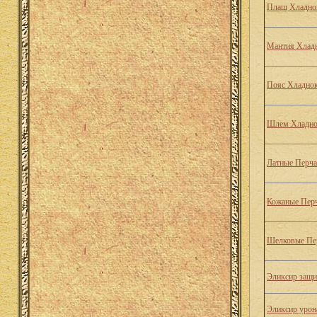
Плащ Хладно
Мантия Хлад
Пояс Хладно
Шлем Хладно
Латные Перча
Кожаные Пер
Шелковые Пе
Эликсир защи
Эликсир урон