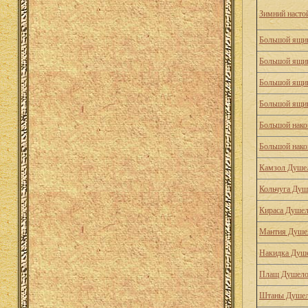
Зимний насто
Большой ящик
Большой ящик
Большой ящик
Большой ящик
Большой нако
Большой нако
Камзол Душе
Кольчуга Душ
Кираса Душе
Мантия Душе
Накидка Душ
Плащ Душело
Штаны Душел