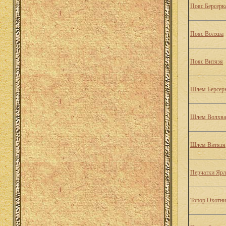
Пояс Берсерк
Пояс Волхва
Пояс Витязя
Шлем Берсер
Шлем Волхва
Шлем Витязя
Перчатки Ярл
Топор Охотни