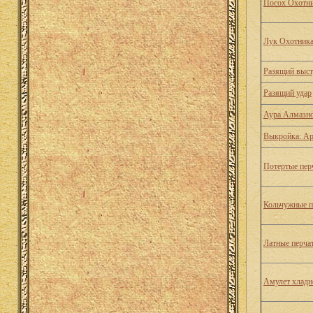
Посох Охотн
Лук Охотник
Разящий выст
Разящий удар
Аура Алмазно
Выкройка: Ар
Потертые пер
Кольчужные п
Латные перча
Амулет хладн