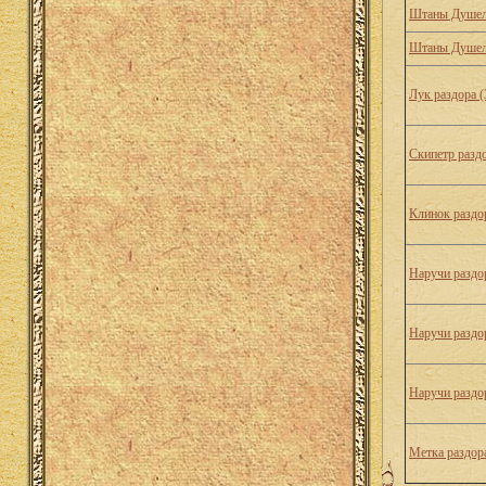
Штаны Душел
Штаны Душел
Лук раздора (
Скипетр раздо
Клинок раздор
Наручи раздор
Наручи раздор
Наручи раздор
Метка раздор