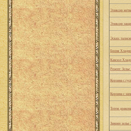
Эликсир метк
Эликсир защи
Эскиз: талис
Броня Хладн
Камзол Хлад
Рецепт: Зелье
Корзина с гус
Корзина с за
Тотем дракон
Зимнее зелье 