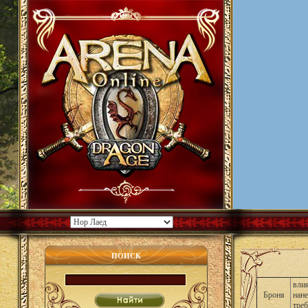
ПОИСК
влия
Броня
нан
тре