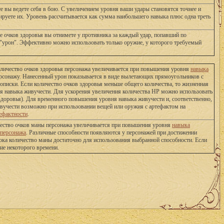
е вы ведете себя в бою. С увеличением уровня ваши удары становятся точнее и
ируете их. Уровень рассчитывается как сумма наибольшего навыка плюс одна треть
ше очков здоровья вы отнимете у противника за каждый удар, попавший по
 "урон". Эффективно можно использовать только оружие, у которого требуемый
количество очков здоровья персонажа увеличивается при повышения уровня
навыка
ерсонажу. Нанесенный урон показывается в виде вылетающих прямоугольников с
рописки. Если количество очков здоровья меньше общего количества, то жизненная
вня навыка живучести. Для ускорения увеличения количества HP можно использовать
р здоровья). Для временного повышения уровня навыка живучести и, соответственно,
ивучести возможно при использовании вещей или оружия с артефактом на
ефактности
.
чество очков маны персонажа увеличивается при повышения уровня
навыка
 персонажа
. Различные способности появляются у персонажей при достижении
ока количество маны достаточно для использования выбранной способности. Если
ие некоторого времени.