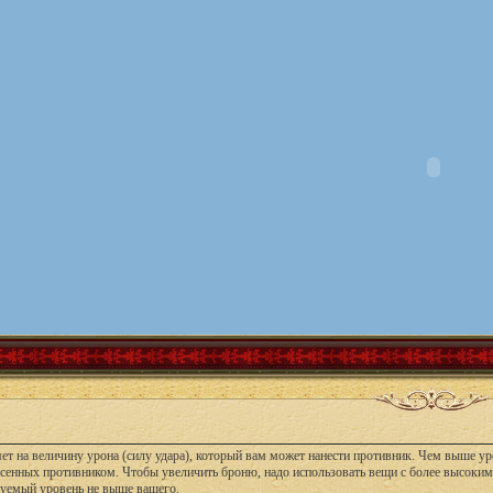
ет на величину урона (силу удара), который вам может нанести противник. Чем выше ур
есенных противником. Чтобы увеличить броню, надо использовать вещи с более высоки
буемый уровень не выше вашего.