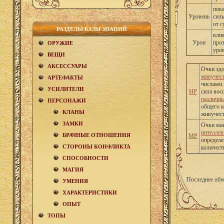
пока
Уровень
силь
от 
РАЗДЕЛЫ БАЗЫ ЗНАНИЙ
влия
Урон
прот
ОРУЖИЕ
уро
ВЕЩИ
АКCЕСCУАРЫ
Очки здо
живучес
АРТЕФАКТЫ
числами.
УСИЛИТЕЛИ
HP
сила вос
различн
ПЕРСОНАЖИ
общего к
КЛАНЫ
живучест
ЗАМКИ
Очки ман
интеллек
БРАЧНЫЕ ОТНОШЕНИЯ
MP
определе
CТОРОНЫ КОНФЛИКТА
количест
СПОСОБНОСТИ
МАГИЯ
Последнее обн
УМЕНИЯ
ХАРАКТЕРИСТИКИ
ОПЫТ
ТОПЫ