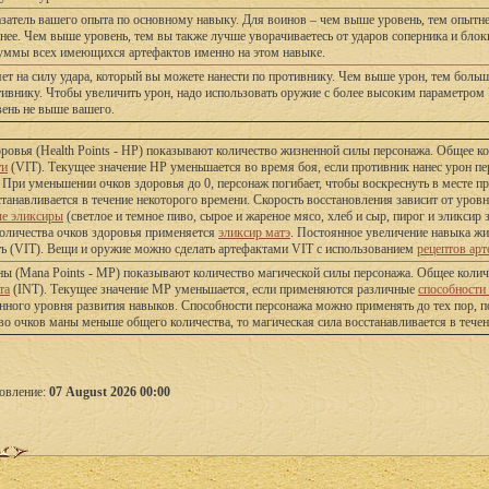
затель вашего опыта по основному навыку. Для воинов – чем выше уровень, тем опытне
нее. Чем выше уровень, тем вы также лучше уворачиваетесь от ударов соперника и блок
суммы всех имеющихся артефактов именно на этом навыке.
ет на силу удара, который вы можете нанести по противнику. Чем выше урон, тем боль
ивнику. Чтобы увеличить урон, надо использовать оружие с более высоким параметром
вень не выше вашего.
ровья (Health Points - HP) показывают количество жизненной силы персонажа. Общее 
ти
(VIT). Текущее значение HP уменьшается во время боя, если противник нанес урон п
 При уменьшении очков здоровья до 0, персонаж погибает, чтобы воскреснуть в месте п
станавливается в течение некоторого времени. Скорость восстановления зависит от уро
ые эликсиры
(светлое и темное пиво, сырое и жареное мясо, хлеб и сыр, пирог и эликси
оличества очков здоровья применяется
эликсир матэ
. Постоянное увеличение навыка ж
ь (VIT). Вещи и оружие можно сделать артефактами VIT с использованием
рецептов арт
ы (Mana Points - MP) показывают количество магической силы персонажа. Общее коли
та
(INT). Текущее значение MP уменьшается, если применяются различные
способности
нного уровня развития навыков. Способности персонажа можно применять до тех пор, п
во очков маны меньше общего количества, то магическая сила восстанавливается в течен
овление:
07 August 2026 00:00