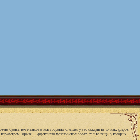
овень брони, тем меньше очков здоровья отнимет у вас каждый из точных ударов,
м параметром "броня". Эффективно можно использовать только вещи, у которых