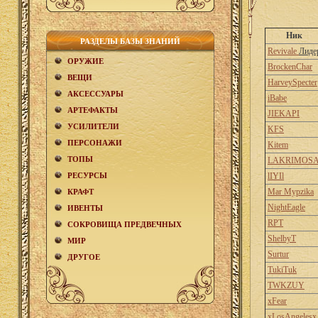
Ник
РАЗДЕЛЫ БАЗЫ ЗНАНИЙ
Revivale
Лиде
ОРУЖИЕ
BrockenChar
ВЕЩИ
HarveySpecter
АКCЕСCУАРЫ
iBabe
АРТЕФАКТЫ
JIEKAPI
УСИЛИТЕЛИ
KFS
ПЕРСОНАЖИ
Kitem
ТОПЫ
LAKRIMOS
РЕСУРСЫ
lIYIl
Mar Mypzika
КРАФТ
NightEagle
ИВЕНТЫ
RPT
СОКРОВИЩА ПРЕДВЕЧНЫХ
ShelbyT
МИР
Surtur
ДРУГОЕ
TukiTuk
TWKZUY
xFear
xLosAngelesx