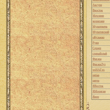
Аксури
Ввосток
Мерлинн
мориганн
Мультевичь
Мультовский
оКузьмао
Руян
Серцее
старыйэльф
Фигара
ФигараТут
ххНАГхх
цитаа
цитта
ЯВосток
ЯМориган
Янор