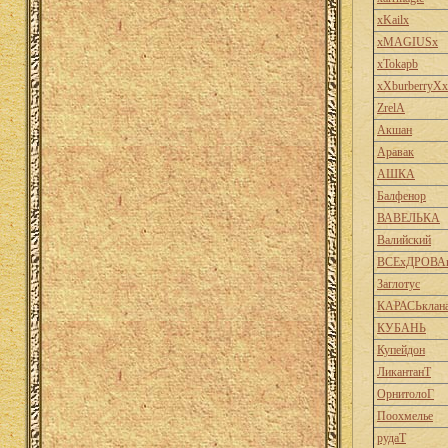
xKailx
xMAGIUSx
xTokapb
xXburberryXx
ZrelA
Акшан
Аравак
АШКА
Балфенор
ВАВЕЛЬКА
Валийский
ВСЕхДРОВА
Заглотус
КАРАСЬклан
КУБАНЬ
Купейдон
ЛикантанТ
ОрнитолоГ
Поохмелье
рудаТ