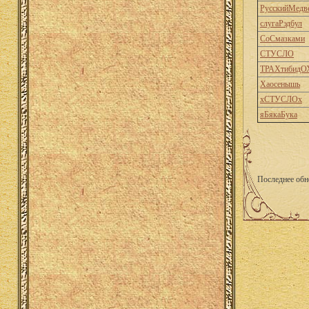
РусскийМедв
слугаРэдбул
СоСмазками
СТУСЛО
ТРАХтибидО
Хаосенышь
хСТУСЛОх
яБякаБука
Последнее обн