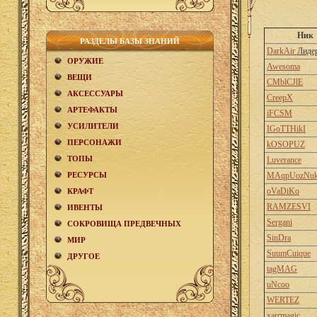
Ник
РАЗДЕЛЫ БАЗЫ ЗНАНИЙ
DarkAir
Лиде
ОРУЖИЕ
Awesoma
ВЕЩИ
CMblCJlE
АКCЕСCУАРЫ
CreepX
АРТЕФАКТЫ
iFCSM
УСИЛИТЕЛИ
IGoTTHikI
ПЕРСОНАЖИ
kOSOPUZ
ТОПЫ
Luverance
РЕСУРСЫ
MAqpUozNu
oVaDiKo
КРАФТ
RAMZESVI
ИВЕНТЫ
Sergani
СОКРОВИЩА ПРЕДВЕЧНЫХ
SinDra
МИР
SuumCuique
ДРУГОЕ
tagMAG
uNcoo
WERTEZ
xarrmagic