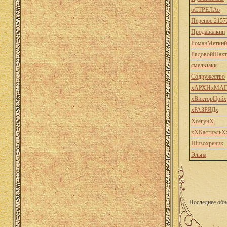
оСТРЕЛАо
Перенос 2157
Продавалкин
РоманМеткий
РядовойШахт
смельчакк
Содружество
хАРХИхМАГ
хВикторЦойх
хРАЗРЯДх
ХсегунХ
хХКастиэльХ
Шизохреник
Эльна
Последнее обн