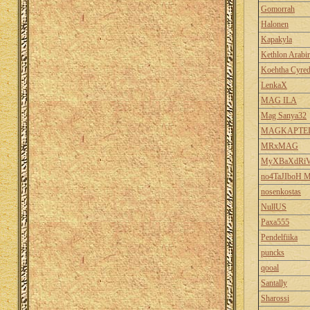
Gomorrah
Halonen
Kapakyla
Kethlon Arabir
Koehtha Cyred
LenkaX
MAG ILA
Mag Sanya32
MAGKAPTE
MRxMAG
MyXBaXdRiV
no4TaJIboH M
nosenkostas
NullUS
Paxa555
Pendelfiika
puncks
qooal
Santally
Sharossi