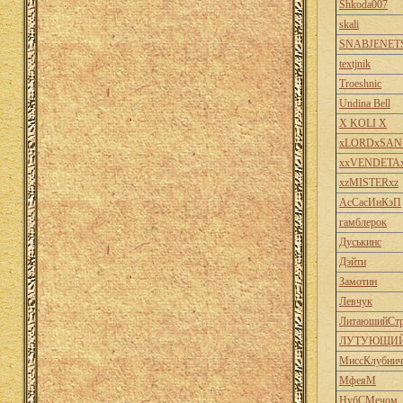
Shkoda007
skali
SNABJENET
textjnik
Troeshnic
Undina Bell
X KOLI X
xLORDxSAN
xxVENDETA
xzMISTERxz
АсСасИнКэП
гамблерок
Дуськинс
Дэйти
Замотин
Левчук
ЛитаюшийСтр
ЛУТУЮЩИЙ
МиссКлубнич
МфеяМ
НубСМечом