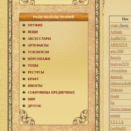
РАЗДЕЛЫ БАЗЫ ЗНАНИЙ
Ник
ОРУЖИЕ
vctalo
Лидер
Airblade
ВЕЩИ
AntiBirVG
АКCЕСCУАРЫ
ARMATUS
АРТЕФАКТЫ
arni 3368
УСИЛИТЕЛИ
BorisJa
ПЕРСОНАЖИ
brodyga7070
ТОПЫ
cjlyra kilepa
РЕСУРСЫ
daitenshi
КРАФТ
Delovaya Kolb
ИВЕНТЫ
Djelectro
СОКРОВИЩА ПРЕДВЕЧНЫХ
Dradd
МИР
Eis
ДРУГОЕ
ElectricAnimal
emmds
F E L I X
GayDer82l