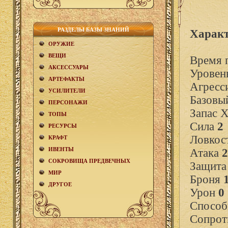
РАЗДЕЛЫ БАЗЫ ЗНАНИЙ
Характ
ОРУЖИЕ
ВЕЩИ
Время 
АКCЕСCУАРЫ
Уровен
АРТЕФАКТЫ
Агресс
УСИЛИТЕЛИ
Базовы
ПЕРСОНАЖИ
Запас 
ТОПЫ
Сила
2
РЕСУРСЫ
Ловкос
КРАФТ
ИВЕНТЫ
Атака
2
СОКРОВИЩА ПРЕДВЕЧНЫХ
Защит
МИР
Броня
ДРУГОЕ
Урон
0
Способ
Сопрот