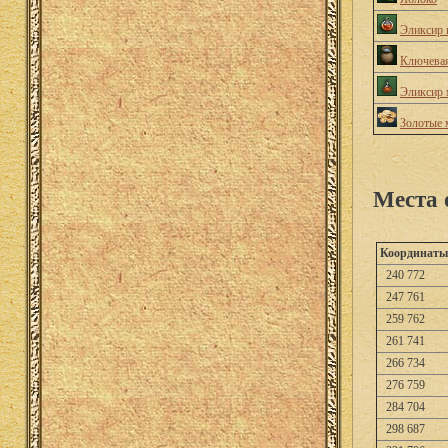
Эликсир 
Ключевая
Эликсир 
Золотые 
Места 
Координаты
240 772
247 761
259 762
261 741
266 734
276 759
284 704
298 687