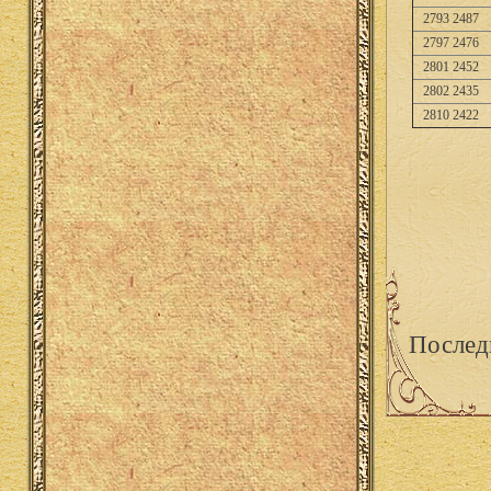
2793 2487
2797 2476
2801 2452
2802 2435
2810 2422
Послед