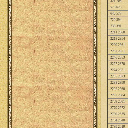
321 706
573 623
646 577
720 394
738 391
2211 2860
2218 2854
2229 2861
2237 2851
2246 2853
2257 2870
2274 2871
2285 2873
2288 2890
2292 2868
2295 2884
2769 2581
2779 2572
2780 2555
2784 2540
2789 2519