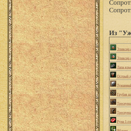
Сопрот
Сопрот
Из "Уж
Эликсир с
Эликсир 
Лапа кры
Острый з
Туманный
Грубая ш
Треснувш
Треснувш
Руна 1-г
Яблоко