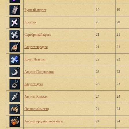
Рунный амулет
19
19
Крестик
20
20
Серебряный крест
21
21
Амулет чародея
21
21
Крест Лазурит
22
22
Амулет Полумесяца
23
23
Амулет духа
23
23
Амулет Кинжал
24
24
Осиновый месяц
24
24
Амулет придворного мага
24
24