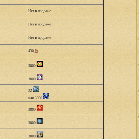
Нет в продаже
Нет в продаже
Нет в продаже
430
Pt
3000
3000
22
или 3000
3000
3000
3000