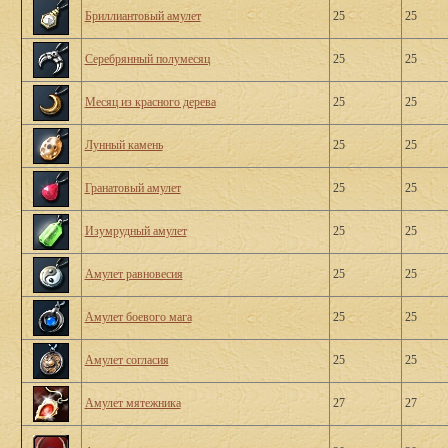
Бриллиантовый амулет
25
25
Серебрянный полумесяц
25
25
Месяц из красного дерева
25
25
Лунный камень
25
25
Гранатовый амулет
25
25
Изумрудный амулет
25
25
Амулет равновесия
25
25
Амулет боевого мага
25
25
Амулет согласия
25
25
Амулет мятежника
27
27