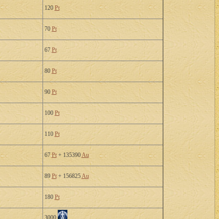
120
Pt
70
Pt
67
Pt
80
Pt
90
Pt
100
Pt
110
Pt
67
Pt
+ 135390
Au
89
Pt
+ 156825
Au
180
Pt
3000