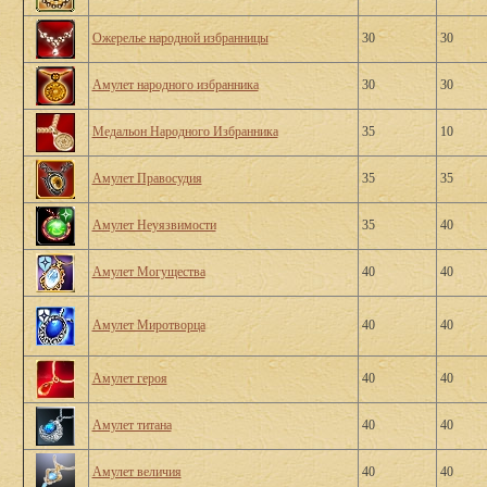
Ожерелье народной избранницы
30
30
Амулет народного избранника
30
30
Медальон Народного Избранника
35
10
Амулет Правосудия
35
35
Амулет Неуязвимости
35
40
Амулет Могущества
40
40
Амулет Миротворца
40
40
Амулет героя
40
40
Амулет титана
40
40
Амулет величия
40
40