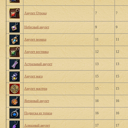
Амулет Отрока
7
7
Небесный амулет
9
9
Амулет монаха
11
11
Амулет вестника
12
12
Астральный амулет
13
13
Амулет мага
15
15
Амулет мастера
15
15
Янтарный амулет
16
16
Подвеска из топаза
16
16
Алмазный амулет
17
17