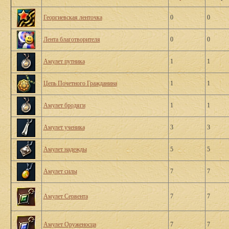
Георгиевская ленточка
0
0
Лента благотворителя
0
0
Амулет путника
1
1
Цепь Почетного Гражданина
1
1
Амулет бродяги
1
1
Амулет ученика
3
3
Амулет надежды
5
5
Амулет силы
7
7
Амулет Сервента
7
7
Амулет Оруженосца
7
7