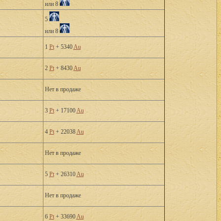
или 8
5
или 8
1
Pt
+ 5340
Au
2
Pt
+ 8430
Au
Нет в продаже
3
Pt
+ 17100
Au
4
Pt
+ 22038
Au
Нет в продаже
5
Pt
+ 26310
Au
Нет в продаже
6
Pt
+ 33690
Au