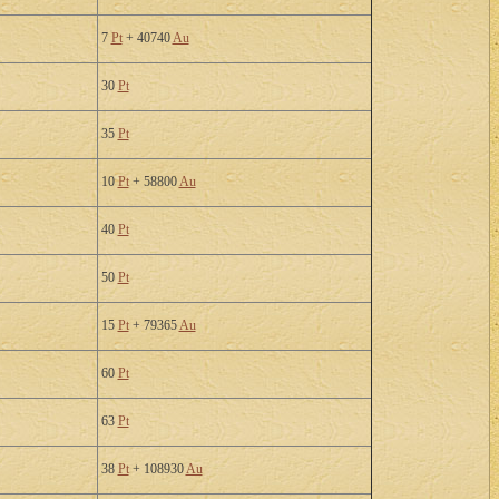
7
Pt
+ 40740
Au
30
Pt
35
Pt
10
Pt
+ 58800
Au
40
Pt
50
Pt
15
Pt
+ 79365
Au
60
Pt
63
Pt
38
Pt
+ 108930
Au