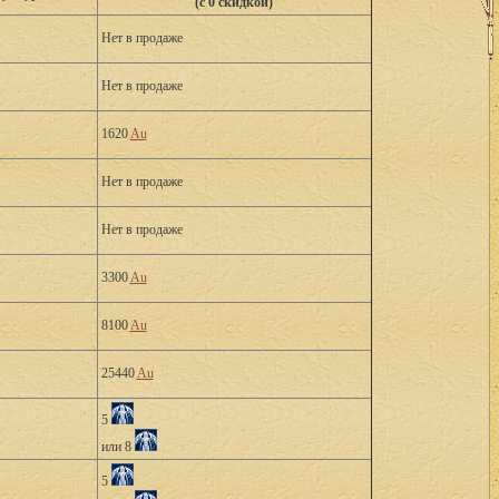
(с 0 скидкой)
Нет в продаже
Нет в продаже
1620
Au
Нет в продаже
Нет в продаже
3300
Au
8100
Au
25440
Au
5
или 8
5