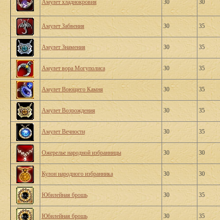
Амулет хладнокровия
30
30
Амулет Забвения
30
35
Амулет Знамения
30
35
Амулет вора Могуполиса
30
35
Амулет Воющего Камня
30
35
Амулет Возрождения
30
35
Амулет Вечности
30
35
Ожерелье народной избранницы
30
30
Кулон народного избранника
30
30
Юбилейная брошь
30
35
Юбилейная брошь
30
35