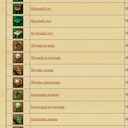
Вязовый стул
Н
Вязовый стол
Н
Кедровый стол
Н
Медная подкова
Н
Медный подсвечник
Н
Медные ножны
Н
Медные наплечники
Н
Бронзовая подкова
Н
Бронзовый подсвечник
Н
Бронзовые ножны
Н