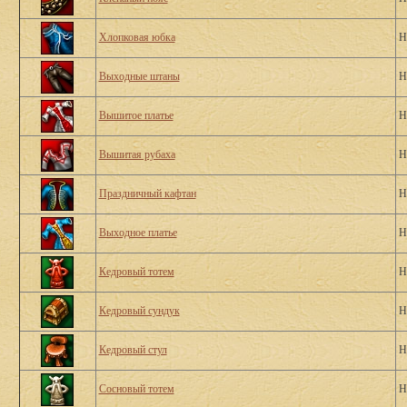
Хлопковая юбка
Н
Выходные штаны
Н
Вышитое платье
Н
Вышитая рубаха
Н
Праздничный кафтан
Н
Выходное платье
Н
Кедровый тотем
Н
Кедровый сундук
Н
Кедровый стул
Н
Сосновый тотем
Н