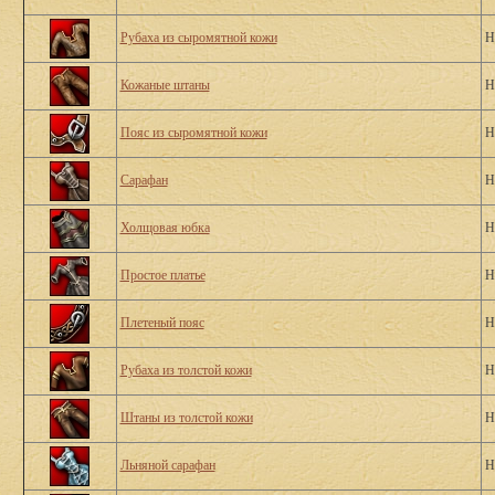
Рубаха из сыромятной кожи
Н
Кожаные штаны
Н
Пояс из сыромятной кожи
Н
Сарафан
Н
Холщовая юбка
Н
Простое платье
Н
Плетеный пояс
Н
Рубаха из толстой кожи
Н
Штаны из толстой кожи
Н
Льняной сарафан
Н