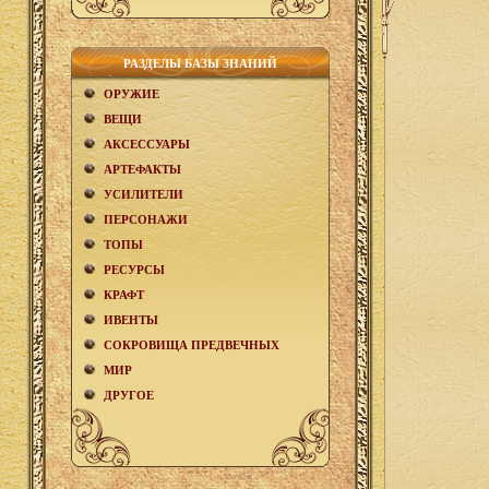
РАЗДЕЛЫ БАЗЫ ЗНАНИЙ
ОРУЖИЕ
ВЕЩИ
АКCЕСCУАРЫ
АРТЕФАКТЫ
УСИЛИТЕЛИ
ПЕРСОНАЖИ
ТОПЫ
РЕСУРСЫ
КРАФТ
ИВЕНТЫ
СОКРОВИЩА ПРЕДВЕЧНЫХ
МИР
ДРУГОЕ