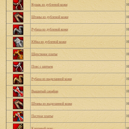
Кушак из дубленой кожи
Н
Штаны из дубленой кожи
Н
Рубаха из дубленой кожи
Н
Юбка из дубленой кожи
Н
Шерстяное платье
Н
Пояс с шитьем
Н
Рубаха из выделанной кожи
Н
Вышитый сарафан
Н
Штаны из выделанной кожи
Н
Пестрое платье
Н
Клепаный пояс
Н