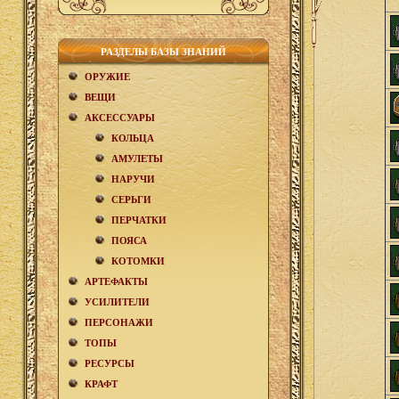
РАЗДЕЛЫ БАЗЫ ЗНАНИЙ
ОРУЖИЕ
ВЕЩИ
АКCЕСCУАРЫ
КОЛЬЦА
АМУЛЕТЫ
НАРУЧИ
СЕРЬГИ
ПЕРЧАТКИ
ПОЯСА
КОТОМКИ
АРТЕФАКТЫ
УСИЛИТЕЛИ
ПЕРСОНАЖИ
ТОПЫ
РЕСУРСЫ
КРАФТ