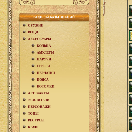
РАЗДЕЛЫ БАЗЫ ЗНАНИЙ
ОРУЖИЕ
ВЕЩИ
АКCЕСCУАРЫ
КОЛЬЦА
АМУЛЕТЫ
НАРУЧИ
СЕРЬГИ
ПЕРЧАТКИ
ПОЯСА
КОТОМКИ
АРТЕФАКТЫ
УСИЛИТЕЛИ
ПЕРСОНАЖИ
ТОПЫ
РЕСУРСЫ
КРАФТ