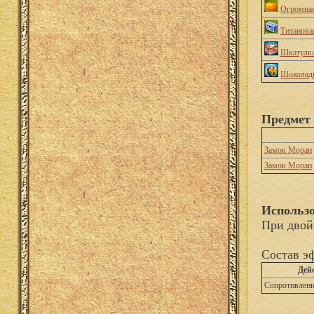
Огромная
Титанова
Шкатулка
Шоколадн
Предмет 
Замок Моран
Замок Моран
Использо
При двой
Состав э
Дей
Сопротивлени