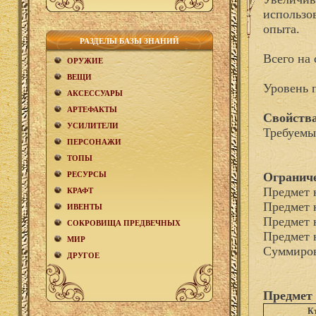
использо
опыта.
РАЗДЕЛЫ БАЗЫ ЗНАНИЙ
Всего на 
ОРУЖИЕ
ВЕЩИ
Уровень 
АКCЕСCУАРЫ
АРТЕФАКТЫ
Свойства
УСИЛИТЕЛИ
Требуемы
ПЕРСОНАЖИ
ТОПЫ
РЕСУРСЫ
Огранич
Предмет 
КРАФТ
Предмет 
ИВЕНТЫ
Предмет 
СОКРОВИЩА ПРЕДВЕЧНЫХ
Предмет 
МИР
Суммиров
ДРУГОЕ
Предмет 
К