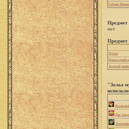
Гоблин Марр
Предмет 
нет
Предмет 
Хуорн
Новогодний 
Золотой драк
"Зелье м
использо
Бесовско
Дар Аму
Лотерейн