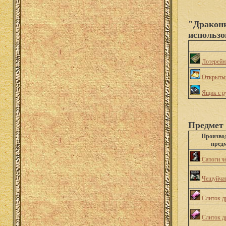
"Дракони
использо
Лотерейн
Открытый
Ящик с р
Предмет 
Произво
пред
Сапоги ч
Чешуйча
Слиток д
Слиток д