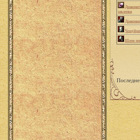
Драконит
заклепки
Драконьи
Чешуйчат
Шлем че
Последне