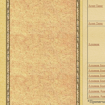
Агент Таррг
Агент Таррг
Алхимик
Алхимик Биз
Алхимик Брат
Алхимик Брат
Алхимик Брат
Алхимик Брат
Алхимик Дом
Алхимик Дом
*Примеча