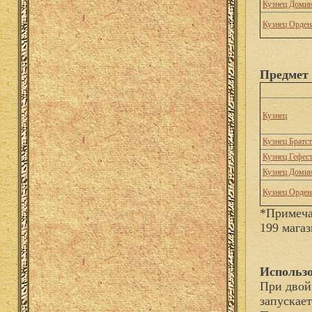
Кузнец Доми
Кузнец Орден
Предмет 
Кузнец
Кузнец Братс
Кузнец Гефес
Кузнец Доми
Кузнец Орден
*Примеча
199 магаз
Использо
При двой
запускае