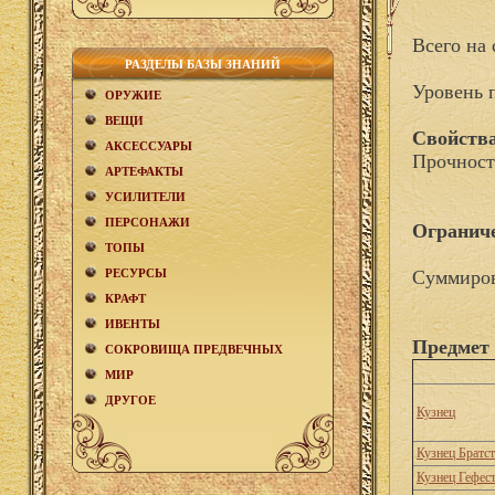
Всего на 
РАЗДЕЛЫ БАЗЫ ЗНАНИЙ
Уровень 
ОРУЖИЕ
ВЕЩИ
Свойства
АКCЕСCУАРЫ
Прочност
АРТЕФАКТЫ
УСИЛИТЕЛИ
ПЕРСОНАЖИ
Огранич
ТОПЫ
РЕСУРСЫ
Суммиров
КРАФТ
ИВЕНТЫ
Предмет 
СОКРОВИЩА ПРЕДВЕЧНЫХ
МИР
ДРУГОЕ
Кузнец
Кузнец Братс
Кузнец Гефес