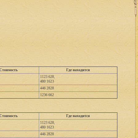
Стоимость
Где находится
1123 628,
480 1623
446 2828
1236 662
Стоимость
Где находится
1123 628,
480 1623
446 2828