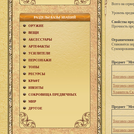
Всего на серве
Уровень предм
РАЗДЕЛЫ БАЗЫ ЗНАНИЙ
Свойства пре
ОРУЖИЕ
Прочность пре
ВЕЩИ
АКCЕСCУАРЫ
Ограничения
Становится пе
АРТЕФАКТЫ
Суммирование 
УСИЛИТЕЛИ
ПЕРСОНАЖИ
Предмет "Мгн
ТОПЫ
РЕСУРСЫ
Торговец сви
КРАФТ
Торговец сви
ИВЕНТЫ
Хранитель Ск
СОКРОВИЩА ПРЕДВЕЧНЫХ
МИР
Предмет "Мгн
ДРУГОЕ
Торговец сви
Торговец сви