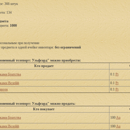
ре: 366 штук
ета: 134
дмета
дмета:
1000
рсональным при получении
предмета в одной ячейке инвентаря:
без ограничений
овенный телепорт: Ульфгард" можно приобрести:
Кто продает
тками Братства
0.1
Pt
тками Велейф
0.1
Pt
арген
0.1
Pt
овенный телепорт: Ульфгард" можно продать:
Кто покупает
тками Братства
100
Au
тками Велейф
100
Au