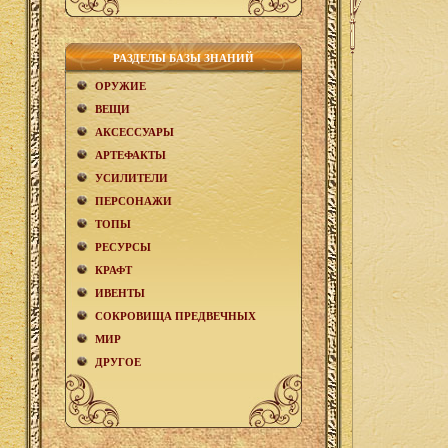
РАЗДЕЛЫ БАЗЫ ЗНАНИЙ
ОРУЖИЕ
ВЕЩИ
АКCЕСCУАРЫ
АРТЕФАКТЫ
УСИЛИТЕЛИ
ПЕРСОНАЖИ
ТОПЫ
РЕСУРСЫ
КРАФТ
ИВЕНТЫ
СОКРОВИЩА ПРЕДВЕЧНЫХ
МИР
ДРУГОЕ