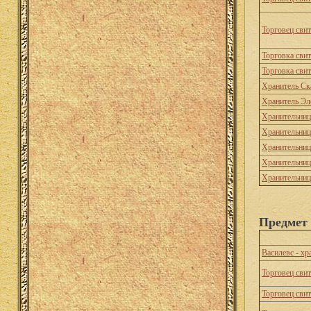
Торговец сви
Торговка сви
Торговка сви
Хранитель Ск
Хранитель Эл
Хранительниц
Хранительни
Хранительниц
Хранительниц
Хранительниц
Предмет
Василевс - х
Торговец сви
Торговец сви