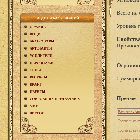
Всего на 
РАЗДЕЛЫ БАЗЫ ЗНАНИЙ
Уровень 
ОРУЖИЕ
ВЕЩИ
Свойства
АКCЕСCУАРЫ
Прочност
АРТЕФАКТЫ
УСИЛИТЕЛИ
ПЕРСОНАЖИ
Огранич
ТОПЫ
РЕСУРСЫ
Суммиров
КРАФТ
ИВЕНТЫ
Предмет
СОКРОВИЩА ПРЕДВЕЧНЫХ
МИР
Василевс - х
ДРУГОЕ
Торговец сви
Торговец сви
Торговец сви