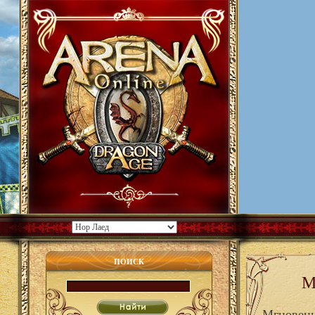
ПОИСК
М
Мгновенн