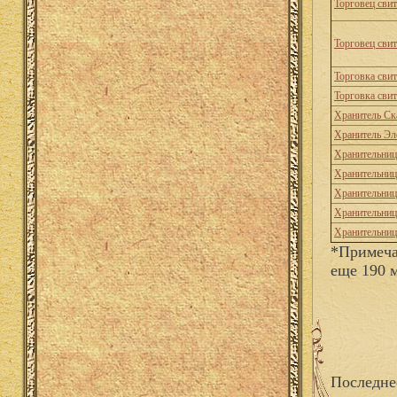
Торговец сви
Торговец сви
Торговка сви
Торговка сви
Хранитель Ск
Хранитель Эл
Хранительниц
Хранительни
Хранительниц
Хранительниц
Хранительниц
*Примеча
еще 190 
Последне