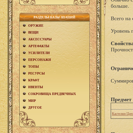
больше.
РАЗДЕЛЫ БАЗЫ ЗНАНИЙ
Всего на 
ОРУЖИЕ
Уровень 
ВЕЩИ
АКCЕСCУАРЫ
Свойства
АРТЕФАКТЫ
Прочност
УСИЛИТЕЛИ
ПЕРСОНАЖИ
ТОПЫ
Огранич
РЕСУРСЫ
Суммиров
КРАФТ
ИВЕНТЫ
СОКРОВИЩА ПРЕДВЕЧНЫХ
Предмет 
МИР
ДРУГОЕ
Кастелян Цит