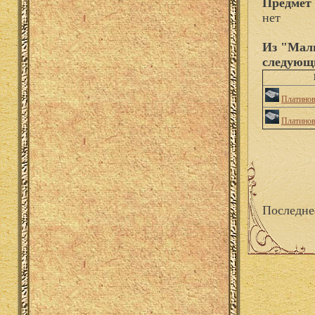
Предмет 
нет
Из "Малы
следующ
Платино
Платино
Последне