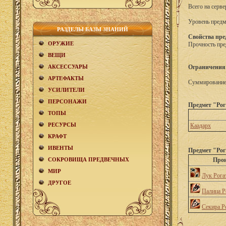
Всего на серве
Уровень предм
РАЗДЕЛЫ БАЗЫ ЗНАНИЙ
Свойства пре
ОРУЖИЕ
Прочность пре
ВЕЩИ
АКCЕСCУАРЫ
Ограничения
АРТЕФАКТЫ
Суммирование 
УСИЛИТЕЛИ
ПЕРСОНАЖИ
Предмет "Рог
ТОПЫ
РЕСУРСЫ
Каадарх
КРАФТ
ИВЕНТЫ
Предмет "Рог
СОКРОВИЩА ПРЕДВЕЧНЫХ
Прои
МИР
Лук Рога
ДРУГОЕ
Палица Р
Секира Р