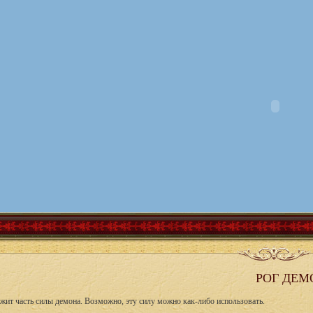
РОГ ДЕМ
ржит часть силы демона. Возможно, эту силу можно как-либо использовать.