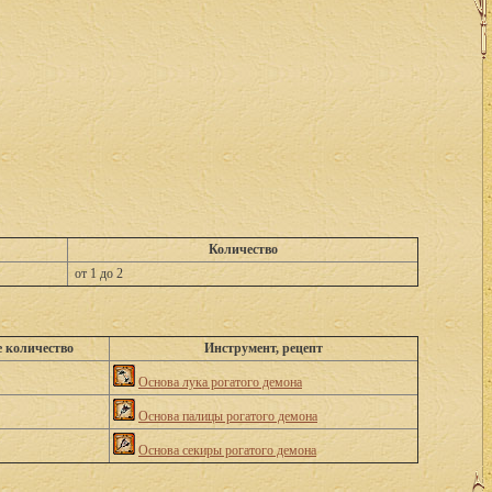
Количество
от 1 до 2
е количество
Инструмент, рецепт
Основа лука рогатого демона
Основа палицы рогатого демона
Основа секиры рогатого демона