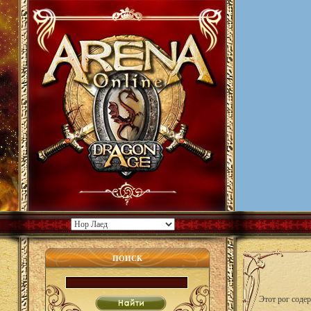
ПОИСК
Этот рог соде