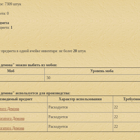
ре: 7309 штук
ета: 0
дмета
дмета:
1
предмета в одной ячейке инвентаря: не более
20
штук
 демона" можно выбить из мобов:
Моб
Уровень моба
50
 демона" используется для производства:
зводимый предмет
Характер использования
Требуемо
Расходуется
22
того Демона
Расходуется
22
огатого Демона
Расходуется
22
огатого Демона